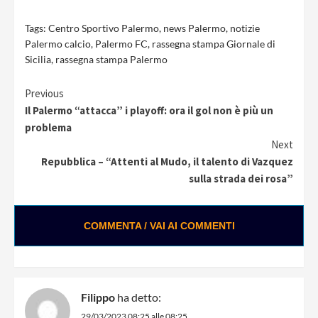
Tags:
Centro Sportivo Palermo
,
news Palermo
,
notizie
Palermo calcio
,
Palermo FC
,
rassegna stampa Giornale di
Sicilia
,
rassegna stampa Palermo
Continue
Previous
Il Palermo “attacca” i playoff: ora il gol non è più un
Reading
problema
Next
Repubblica – “Attenti al Mudo, il talento di Vazquez
sulla strada dei rosa”
COMMENTA / VAI AI COMMENTI
Filippo
ha detto:
29/03/2023 08:25 alle 08:25