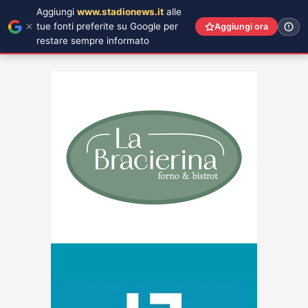
Aggiungi
www.stadionews.it
alle
tue fonti preferite su Google per
Aggiungi ora
restare sempre informato