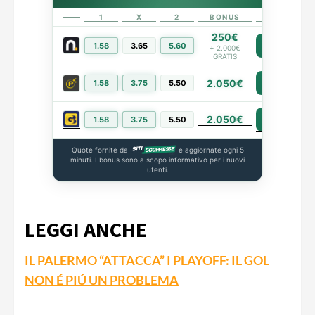
1
X
2
BONUS
LINK
250€
1.58
3.65
5.60
PIÙ INFO
+ 2.000€
GRATIS
2.050€
1.58
3.75
5.50
PIÙ INFO
2.050€
PIÙ INFO
1.58
3.75
5.50
Quote fornite da
e aggiornate ogni 5
minuti. I bonus sono a scopo informativo per i nuovi
utenti.
LEGGI ANCHE
IL PALERMO “ATTACCA” I PLAYOFF: IL GOL
NON É PIÚ UN PROBLEMA