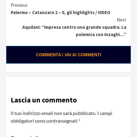
Continue
Previous
Palermo – Catanzaro 2 – 0, gli highlights / VIDEO
Reading
Next
Aquilani: “Impresa contro una grande squadra. La
polemica con Inzaghi…”
COMMENTA / VAI AI COMMENTI
Lascia un commento
Il tuo indirizzo email non sarà pubblicato.
I campi
obbligatori sono contrassegnati
*