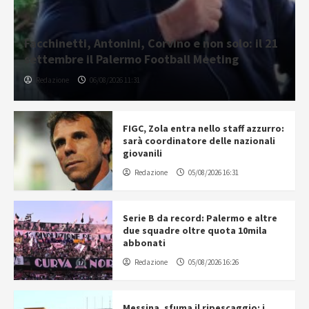
Facchinetti, Antonini, Corvino e non solo: il 21
settembre il Palermo Football Meeting
Redazione
06/08/2026 11:31
FIGC, Zola entra nello staff azzurro:
sarà coordinatore delle nazionali
giovanili
Redazione
05/08/2026 16:31
Serie B da record: Palermo e altre
due squadre oltre quota 10mila
abbonati
Redazione
05/08/2026 16:26
Messina, sfuma il ripescaggio: i