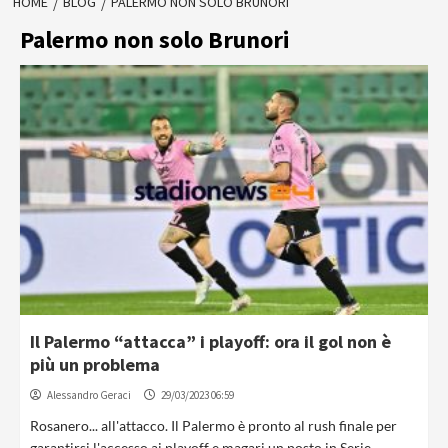
HOME
BLOG
PALERMO NON SOLO BRUNORI
Palermo non solo Brunori
Il Palermo “attacca” i playoff: ora il gol non è
più un problema
Alessandro Geraci
29/03/2023 06:59
Rosanero... all'attacco. Il Palermo è pronto al rush finale per
garantirsi l'accesso ai playoff e magari un posto in Serie...