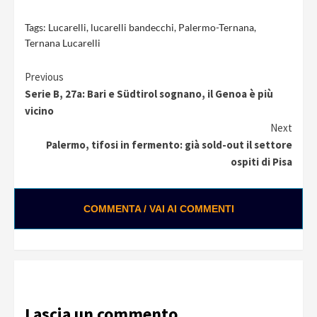
Tags:
Lucarelli
,
lucarelli bandecchi
,
Palermo-Ternana
,
Ternana Lucarelli
Continue
Previous
Serie B, 27a: Bari e Südtirol sognano, il Genoa è più
Reading
vicino
Next
Palermo, tifosi in fermento: già sold-out il settore
ospiti di Pisa
COMMENTA / VAI AI COMMENTI
Lascia un commento