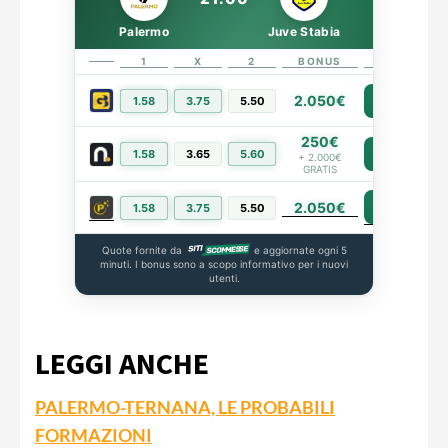
Palermo
Juve Stabia
1
X
2
BONUS
LINK
2.050€
1.58
3.75
5.50
PIÙ INFO
250€
1.58
3.65
5.60
PIÙ INFO
+ 2.000€
GRATIS
2.050€
PIÙ INFO
1.58
3.75
5.50
Quote fornite da
e aggiornate ogni 5
minuti. I bonus sono a scopo informativo per i nuovi
utenti.
LEGGI ANCHE
PALERMO-TERNANA, LE PROBABILI
FORMAZIONI