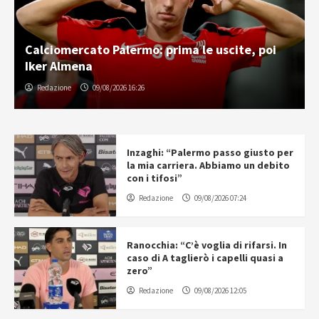
Calciomercato Palermo: prima le uscite, poi
Iker Almena
Redazione
09/08/2026 16:26
Inzaghi: “Palermo passo giusto per
la mia carriera. Abbiamo un debito
con i tifosi”
Redazione
09/08/2026 07:24
Ranocchia: “C’è voglia di rifarsi. In
caso di A taglierò i capelli quasi a
zero”
Redazione
09/08/2026 12:05