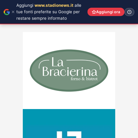
Aggiungi
www.stadionews.it
alle
tue fonti preferite su Google per
Aggiungi ora
restare sempre informato