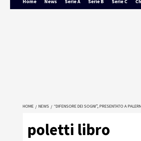
Home
News
Serie A
Serie B
Serie C
Ch
HOME
NEWS
“DIFENSORE DEI SOGNI”, PRESENTATO A PALERMO
poletti libro