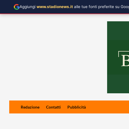
Aggiungi
www.stadionews.it
alle tue fonti preferite su Go
Skip
Redazione
Contatti
Pubblicità
to
content