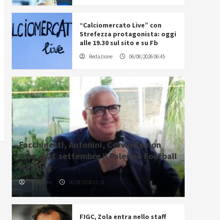
“Calciomercato Live” con
Strefezza protagonista: oggi
alle 19.30 sul sito e su Fb
Redazione
06/08/2026 06:45
Facchinetti, Antonini, Corvino e non
solo: il 21 settembre il Palermo Football
Meeting
Redazione
06/08/2026 11:31
FIGC, Zola entra nello staff