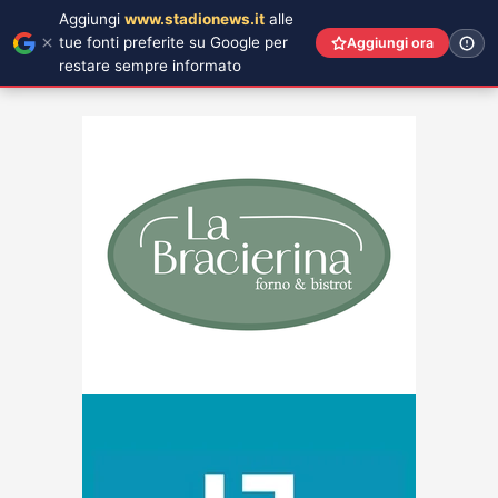
Aggiungi
www.stadionews.it
alle
tue fonti preferite su Google per
Aggiungi ora
restare sempre informato