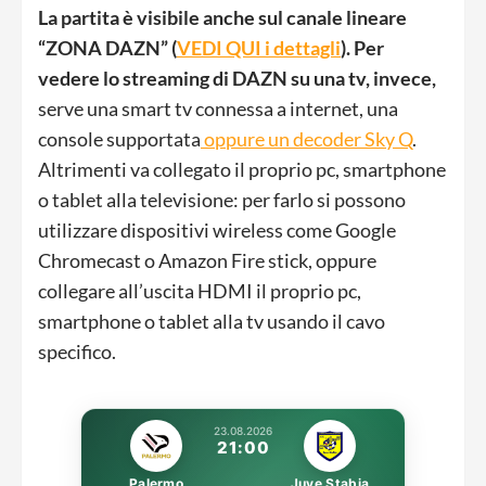
La partita è visibile anche sul canale lineare
“ZONA DAZN” (
VEDI QUI i dettagli
).
Per
vedere lo streaming di DAZN su una tv, invece,
serve una smart tv connessa a internet, una
console supportata
oppure un decoder Sky Q
.
Altrimenti va collegato il proprio pc, smartphone
o tablet alla televisione: per farlo si possono
utilizzare dispositivi wireless come Google
Chromecast o Amazon Fire stick, oppure
collegare all’uscita HDMI il proprio pc,
smartphone o tablet alla tv usando il cavo
specifico.
23.08.2026
21:00
Palermo
Juve Stabia