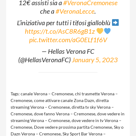
12€ assisti sia a
#VeronaCremonese
che a
#VeronaLecce
.
L’iniziativa per tutti i tifosi gialloblù
https://t.co/AsC8R6gB1z
pic.twitter.com/aG0ELf1f6V
— Hellas Verona FC
(@HellasVeronaFC)
January 5, 2023
Tags:
canale Verona – Cremonese
,
chi trasmette Verona –
Cremonese
,
come attivare canale Zona Dazn
,
diretta
streaming Verona – Cremonese
,
diretta tv sky Verona –
Cremonese
,
dove fanno Verona – Cremonese
,
dove vedere in
streaming Verona – Cremonese
,
dove vedere in tv Verona –
Cremonese
,
Dove vedere prossima partita Cremonese
,
Sky o
Dazn Verona – Cremonese
,
Sky Sport Bar Verona –