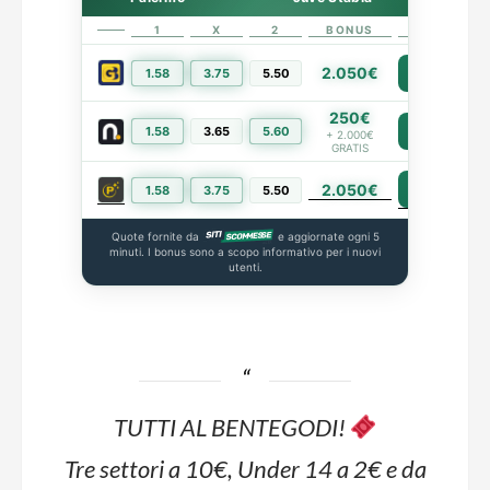
1
X
2
BONUS
LINK
2.050€
1.58
3.75
5.50
PIÙ INFO
250€
1.58
3.65
5.60
PIÙ INFO
+ 2.000€
GRATIS
2.050€
PIÙ INFO
1.58
3.75
5.50
Quote fornite da
e aggiornate ogni 5
minuti. I bonus sono a scopo informativo per i nuovi
utenti.
TUTTI AL BENTEGODI!
Tre settori a 10€, Under 14 a 2€ e da