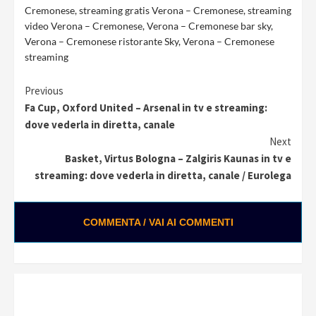
Cremonese
,
streaming gratis Verona – Cremonese
,
streaming
video Verona – Cremonese
,
Verona – Cremonese bar sky
,
Verona – Cremonese ristorante Sky
,
Verona – Cremonese
streaming
Continue
Previous
Fa Cup, Oxford United – Arsenal in tv e streaming:
Reading
dove vederla in diretta, canale
Next
Basket, Virtus Bologna – Zalgiris Kaunas in tv e
streaming: dove vederla in diretta, canale / Eurolega
COMMENTA / VAI AI COMMENTI