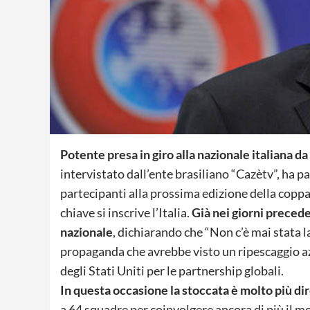
Potente presa in giro alla nazionale italiana da
intervistato dall’ente brasiliano “Cazètv”, ha p
partecipanti alla prossima edizione della coppa
chiave si inscrive l’Italia.
Già nei giorni precede
nazionale
, dichiarando che “Non c’è mai stata la
propaganda che avrebbe visto un ripescaggio a
degli Stati Uniti per le partnership globali.
In questa occasione la stoccata è molto più di
a 64 squadre per coinvolgere ancora di più il m