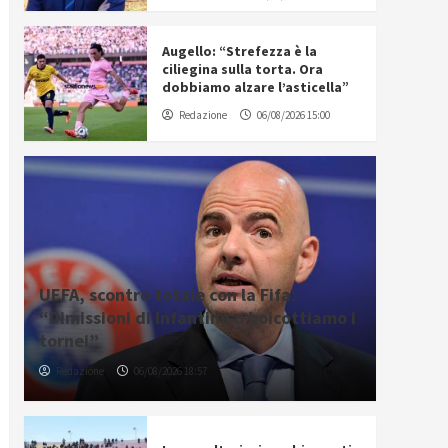
Augello: “Strefezza è la
ciliegina sulla torta. Ora
dobbiamo alzare l’asticella”
Redazione
06/08/2026 15:00
UEFA, scontro totale con la Fifa:
“Dimissioni di Infantino o boicottiamo i
tornei”
Redazione
06/08/2026 18:57