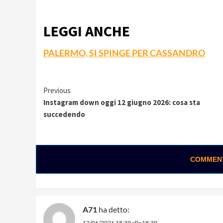
LEGGI ANCHE
PALERMO, SI SPINGE PER CASSANDRO
Continue
Previous
Instagram down oggi 12 giugno 2026: cosa sta
Reading
succedendo
COMMENTA
A71
ha detto:
12/06/2026 18:39 alle 18:39