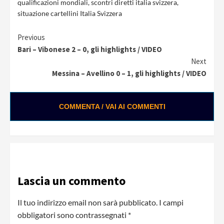
qualificazioni mondiali
,
scontri diretti italia svizzera
,
situazione cartellini Italia Svizzera
Continue
Previous
Bari – Vibonese 2 – 0, gli highlights / VIDEO
Reading
Next
Messina – Avellino 0 – 1, gli highlights / VIDEO
COMMENTA / VAI AI COMMENTI
Lascia un commento
Il tuo indirizzo email non sarà pubblicato.
I campi
obbligatori sono contrassegnati
*