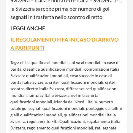
Svizzera – Italia è finita 0-0 e Italia – Svizzera 1-1,
la Svizzera sarebbe prima per numero di gol
segnati in trasferta nello scontro diretto.
LEGGI ANCHE
IL REGOLAMENTO FIFA IN CASO DI ARRIVO
A PARI PUNTI
Tags:
chi si qualifica ai mondiali
,
chi va ai mondiali in caso di
parità
,
classifica qualificazioni mondiali
,
combinazioni Italia
Svizzera qualificazioni mondiali
,
cosa succede in caso di
parità Italia Svizzera
,
criteri qualificazioni mondiali
,
criteri
scontro diretto Italia Svizzera
,
differenza reti qualificazioni
mondiali
,
fair play Italia Svizzera
,
gol in trasferta
qualificazioni mondiali
,
Irlanda del Nord - Italia
,
numero
totale gol segnati qualificazioni mondiali
,
punteggio cartellini
gialli qualificazioni mondiali
,
qualificazioni mondiali Italia
Svizzera
,
regolamento Fifa Qualificazioni
,
regolamento italia
Svizzera
,
regolamento qualificazioni mondiali
,
reti segnate