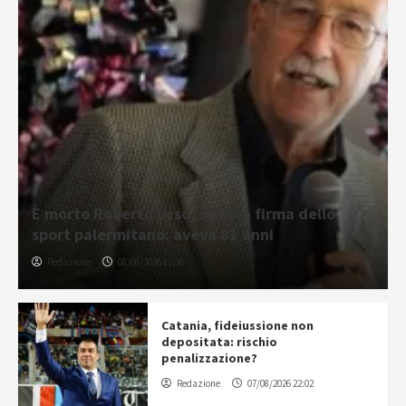
È morto Roberto Urso, storica firma dello
sport palermitano: aveva 81 anni
Redazione
08/08/2026 11:36
Catania, fideiussione non
depositata: rischio
penalizzazione?
Redazione
07/08/2026 22:02