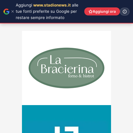
Aggiungi
www.stadionews.it
alle
tue fonti preferite su Google per
Aggiungi ora
restare sempre informato