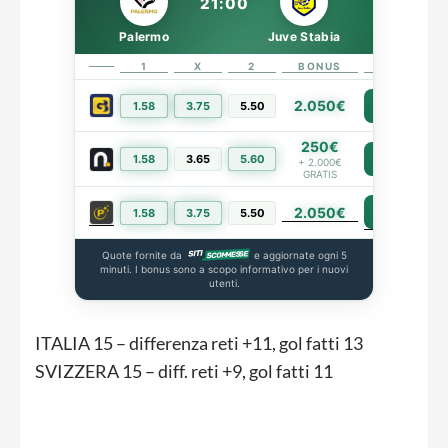
21:00
Palermo
Juve Stabia
1
X
2
BONUS
LINK
2.050€
1.58
3.75
5.50
PIÙ INFO
250€
1.58
3.65
5.60
PIÙ INFO
+ 2.000€
GRATIS
2.050€
PIÙ INFO
1.58
3.75
5.50
Quote fornite da
e aggiornate ogni 5
minuti. I bonus sono a scopo informativo per i nuovi
utenti.
ITALIA 15 – differenza reti +11, gol fatti 13
SVIZZERA 15 – diff. reti +9, gol fatti 11