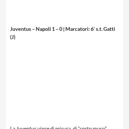
Juventus – Napoli 1 – 0 | Marcatori: 6′ s.t. Gatti
(J)
La Juventus vince di misura, di “corto muso”