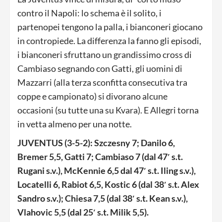
contro il Napoli: lo schema è il solito, i
partenopei tengono la palla, i bianconeri giocano
in contropiede. La differenza la fanno gli episodi,
i bianconeri sfruttano un grandissimo cross di
Cambiaso segnando con Gatti, gli uomini di
Mazzarri (alla terza sconfitta consecutiva tra
coppe e campionato) si divorano alcune
occasioni (su tutte una su Kvara). E Allegri torna
in vetta almeno per una notte.
JUVENTUS (3-5-2): Szczesny 7; Danilo 6,
Bremer 5,5, Gatti 7; Cambiaso 7 (dal 47′ s.t.
Rugani s.v.), McKennie 6,5 dal 47′ s.t. Iling s.v.),
Locatelli 6, Rabiot 6,5, Kostic 6 (dal 38′ s.t. Alex
Sandro s.v.); Chiesa 7,5 (dal 38′ s.t. Kean s.v.),
Vlahovic 5,5 (dal 25′ s.t. Milik 5,5).