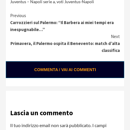
Juventus – Napoli serie a
,
voti Juventus-Napoli
Continue
Previous
Carrozzieri sul Palermo: “Il Barbera ai miei tempi era
Reading
inespugnabile…”
Next
Primavera, il Palermo ospita il Benevento: match d’alta
classifica
COMMENTA / VAI AI COMMENTI
Lascia un commento
Il tuo indirizzo email non sarà pubblicato.
I campi