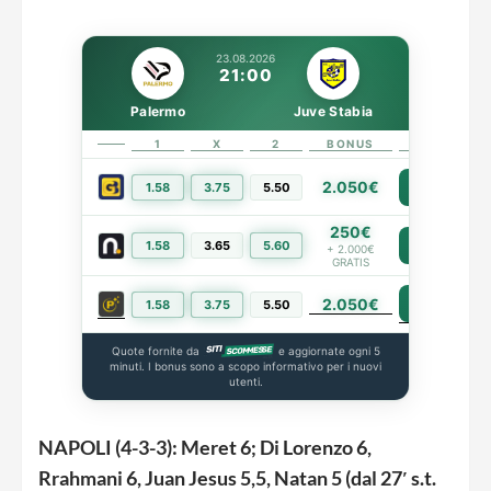
23.08.2026
21:00
Palermo
Juve Stabia
1
X
2
BONUS
LINK
2.050€
1.58
3.75
5.50
PIÙ INFO
250€
1.58
3.65
5.60
PIÙ INFO
+ 2.000€
GRATIS
2.050€
PIÙ INFO
1.58
3.75
5.50
Quote fornite da
e aggiornate ogni 5
minuti. I bonus sono a scopo informativo per i nuovi
utenti.
NAPOLI (4-3-3): Meret 6; Di Lorenzo 6,
Rrahmani 6, Juan Jesus 5,5, Natan 5 (dal 27′ s.t.