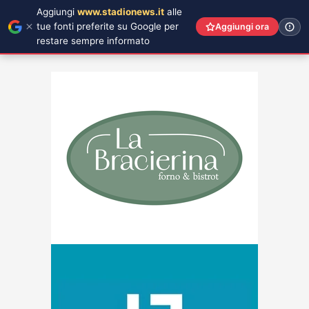
Aggiungi
www.stadionews.it
alle
tue fonti preferite su Google per
Aggiungi ora
restare sempre informato