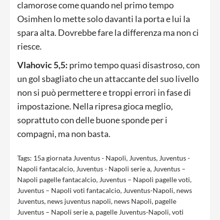
clamorose come quando nel primo tempo
Osimhen lo mette solo davanti la porta e lui la
spara alta. Dovrebbe fare la differenza ma non ci
riesce.
Vlahovic 5,5:
primo tempo quasi disastroso, con
un gol sbagliato che un attaccante del suo livello
non si può permettere e troppi errori in fase di
impostazione. Nella ripresa gioca meglio,
soprattuto con delle buone sponde per i
compagni, ma non basta.
Tags:
15a giornata Juventus - Napoli
,
Juventus
,
Juventus -
Napoli fantacalcio
,
Juventus - Napoli serie a
,
Juventus –
Napoli pagelle fantacalcio
,
Juventus – Napoli pagelle voti
,
Juventus – Napoli voti fantacalcio
,
Juventus-Napoli
,
news
Juventus
,
news juventus napoli
,
news Napoli
,
pagelle
Juventus – Napoli serie a
,
pagelle Juventus-Napoli
,
voti