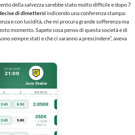
ento della salvezza sarebbe stato molto difficile e dopo 7
decise di dimettersi
indicendo una conferenza stampa:
enza e con lucidità, che mi procura grande sofferenza ma
questo momento. Sapete cosa penso di questa società e di
i sono sempre stati e che ci saranno a prescindere”, aveva
23.08.2026
21:00
Juve Stabia
X
2
BONUS
LINK
2.050€
3.65
6.50
PIÙ INFO
250€
3.65
5.60
PIÙ INFO
+ 2.000€
GRATIS