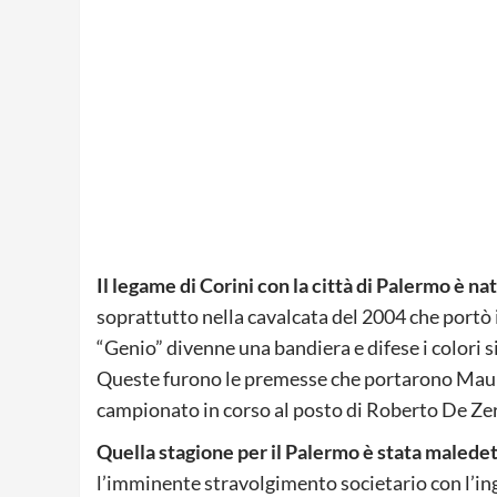
Il legame di Corini con la città di Palermo è n
soprattutto nella cavalcata del 2004 che portò i
“Genio” divenne una bandiera e difese i colori si
Queste furono le premesse che portarono Maur
campionato in corso al posto di Roberto De Zer
Quella stagione per il Palermo è stata maledet
l’imminente stravolgimento societario con l’in