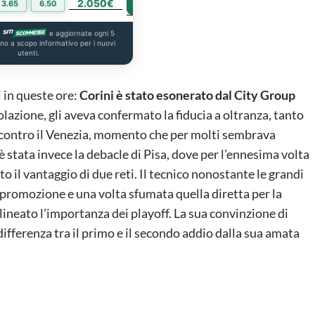
2.050€
PIÙ INFO
3.65
6.50
a
e aggiornate ogni 5
ono a scopo informativo per i nuovi
utenti.
i in queste ore:
Corini è stato esonerato dal City Group
rcolazione, gli aveva confermato la fiducia a oltranza, tanto
3 contro il Venezia, momento che per molti sembrava
è stata invece la debacle di Pisa, dove per l’ennesima volta
o il vantaggio di due reti. Il tecnico nonostante le grandi
a promozione e una volta sfumata quella diretta per la
ineato l’importanza dei playoff. La sua convinzione di
fferenza tra il primo e il secondo addio dalla sua amata