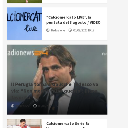
“Calciomercato LIVE”, la
puntata del 3 agosto / VIDEO
Redazione
03/08/2026 19:17
Il Perugia torna a Gaucci e Tedesco va
via: “Non merito tutto questo”. Diana
favorito
Redazione
03/08/2026 17:55
Calciomercato Serie B: