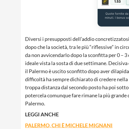
1.53
Quote fornite d
minuti. I bonus s
Diversi i presupposti dell’addio concretizzatos
dopo che la società, tra le più “riflessive” in ci
da non avvicendarlo dopo la sconfitta per 0 – 
ideale vista la sosta di due settimane. Decisiva 
il Palermo è uscito sconfitto dopo aver dilapidat
difficoltà ha sempre dichiarato di credere nell
troppa distanza dal secondo posto ha poi sottol
potercela comunque fare rimane la più grande di
Palermo.
LEGGI ANCHE
PALERMO, CHI È MICHELE MIGNANI