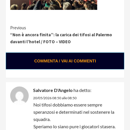
Continue
Previous
“Non è ancora finita”: la carica dei tifosi al Palermo
Reading
davanti l’hotel / FOTO – VIDEO
COMMENTA / VAI AI COMMENTI
Salvatore D'Angelo
ha detto:
20/05/2026 08:50 alle 08:50
Noi tifosi dobbiamo essere sempre
speranzosi e determinati nel sostenere la
squadra.
Speriamo lo siano pure i giocatori stasera.