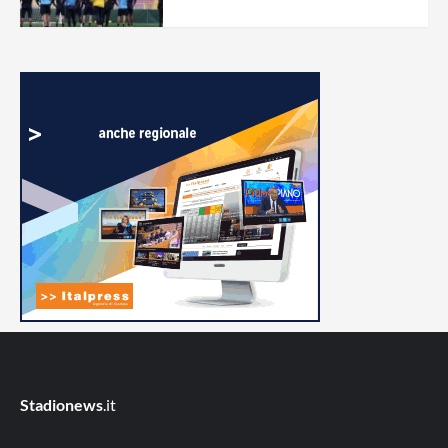
Stadionews
.it