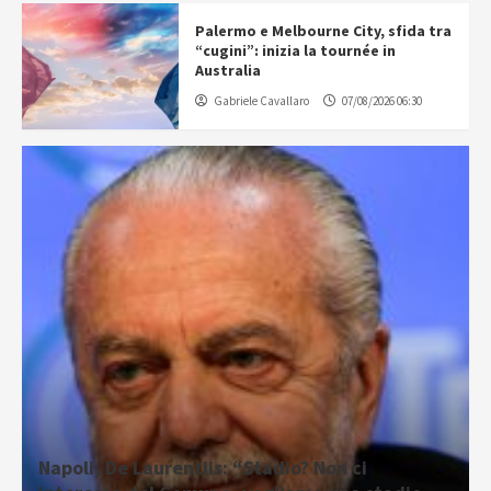
Palermo e Melbourne City, sfida tra
“cugini”: inizia la tournée in
Australia
Gabriele Cavallaro
07/08/2026 06:30
Napoli, De Laurentiis: “Stadio? Non ci