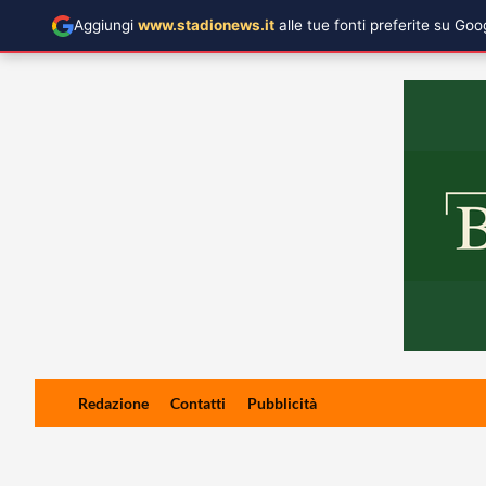
Aggiungi
www.stadionews.it
alle tue fonti preferite su Go
Skip
Redazione
Contatti
Pubblicità
to
content