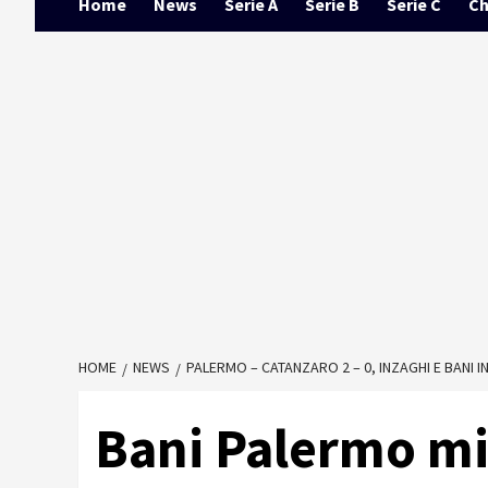
Home
News
Serie A
Serie B
Serie C
Ch
HOME
NEWS
PALERMO – CATANZARO 2 – 0, INZAGHI E BANI I
Bani Palermo m