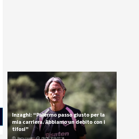
Inzaghi: “Palermo passo giusto per la
mia carriera. Abbiamo un debito con i
tifosi”
Redazione
09/08/2026 07:24