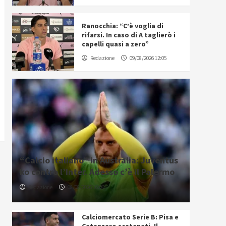
Ranocchia: “C’è voglia di
rifarsi. In caso di A taglierò i
capelli quasi a zero”
Redazione
09/08/2026 12:05
“Calcio italiano” in Australia: Juventus
ko contro l’Inter. Adesso c’è il Palermo
Redazione
08/08/2026 16:09
Calciomercato Serie B: Pisa e