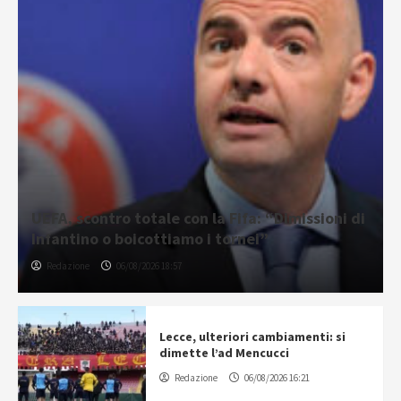
UEFA, scontro totale con la Fifa: “Dimissioni di
Infantino o boicottiamo i tornei”
Redazione
06/08/2026 18:57
Lecce, ulteriori cambiamenti: si
dimette l’ad Mencucci
Redazione
06/08/2026 16:21