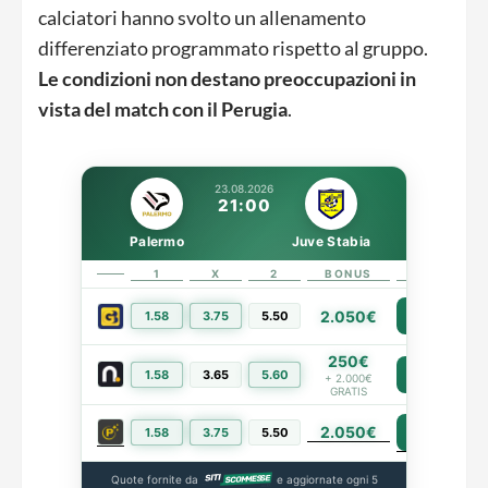
calciatori hanno svolto un allenamento
differenziato programmato rispetto al gruppo.
Le condizioni non destano preoccupazioni in
vista del match con il Perugia
.
23.08.2026
21:00
Palermo
Juve Stabia
1
X
2
BONUS
LINK
2.050€
1.58
3.75
5.50
PIÙ INFO
250€
1.58
3.65
5.60
PIÙ INFO
+ 2.000€
GRATIS
2.050€
PIÙ INFO
1.58
3.75
5.50
Quote fornite da
e aggiornate ogni 5