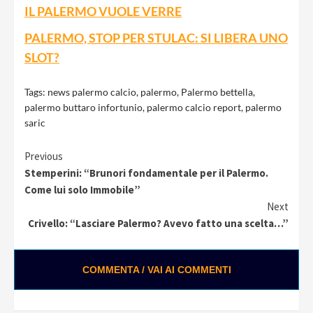
IL PALERMO VUOLE VERRE
PALERMO, STOP PER STULAC: SI LIBERA UNO
SLOT?
Tags:
news palermo calcio
,
palermo
,
Palermo bettella
,
palermo buttaro infortunio
,
palermo calcio report
,
palermo
saric
Continue
Previous
Stemperini: “Brunori fondamentale per il Palermo.
Reading
Come lui solo Immobile”
Next
Crivello: “Lasciare Palermo? Avevo fatto una scelta…”
COMMENTA / VAI AI COMMENTI