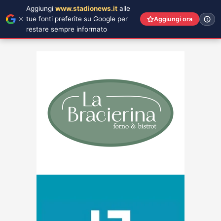
Aggiungi
www.stadionews.it
alle
tue fonti preferite su Google per
Aggiungi ora
restare sempre informato