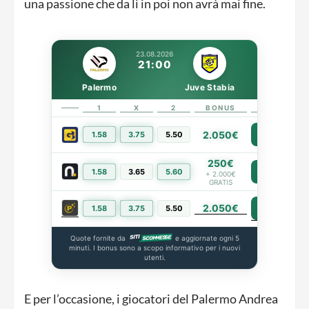
una passione che da lì in poi non avrà mai fine.
23.08.2026
21:00
Palermo
Juve Stabia
1
X
2
BONUS
LINK
2.050€
1.58
3.75
5.50
PIÙ INFO
250€
1.58
3.65
5.60
PIÙ INFO
+ 2.000€
GRATIS
2.050€
PIÙ INFO
1.58
3.75
5.50
Quote fornite da
e aggiornate ogni 5
minuti. I bonus sono a scopo informativo per i nuovi
utenti.
E per l’occasione, i giocatori del Palermo Andrea