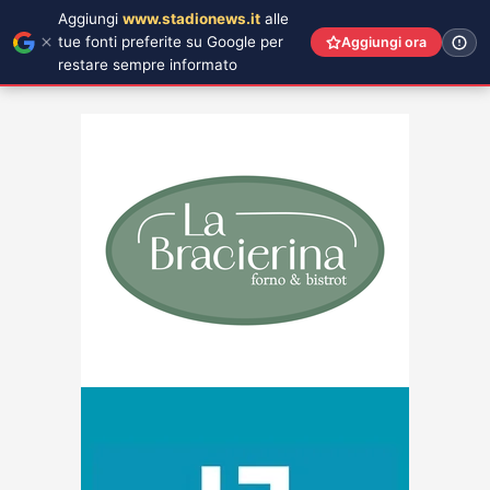
Aggiungi
www.stadionews.it
alle
tue fonti preferite su Google per
Aggiungi ora
restare sempre informato