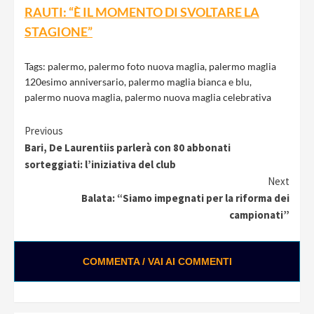
RAUTI: “È IL MOMENTO DI SVOLTARE LA
STAGIONE”
Tags:
palermo
,
palermo foto nuova maglia
,
palermo maglia
120esimo anniversario
,
palermo maglia bianca e blu
,
palermo nuova maglia
,
palermo nuova maglia celebrativa
Continue
Previous
Bari, De Laurentiis parlerà con 80 abbonati
Reading
sorteggiati: l’iniziativa del club
Next
Balata: “Siamo impegnati per la riforma dei
campionati”
COMMENTA / VAI AI COMMENTI