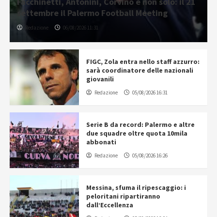
Facchinetti, Antonini, Corvino e non solo: il 21
settembre il Palermo Football Meeting
Redazione
06/08/2026 11:31
FIGC, Zola entra nello staff azzurro:
sarà coordinatore delle nazionali
giovanili
Redazione
05/08/2026 16:31
Serie B da record: Palermo e altre
due squadre oltre quota 10mila
abbonati
Redazione
05/08/2026 16:26
Messina, sfuma il ripescaggio: i
peloritani ripartiranno
dall’Eccellenza