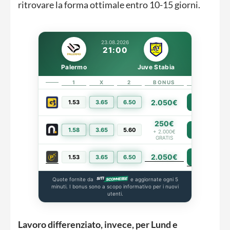
ritrovare la forma ottimale entro 10-15 giorni.
23.08.2026
21:00
Palermo
Juve Stabia
1
X
2
BONUS
LINK
2.050€
1.53
3.65
6.50
PIÙ INFO
250€
1.58
3.65
5.60
PIÙ INFO
+ 2.000€
GRATIS
2.050€
PIÙ INFO
1.53
3.65
6.50
Quote fornite da
e aggiornate ogni 5
minuti. I bonus sono a scopo informativo per i nuovi
utenti.
Lavoro differenziato, invece, per Lund e