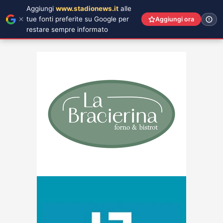
Aggiungi
www.stadionews.it
alle
tue fonti preferite su Google per
Aggiungi ora
restare sempre informato