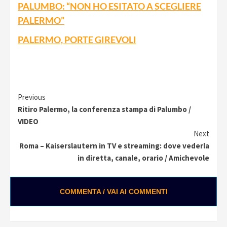
PALUMBO: “NON HO ESITATO A SCEGLIERE
PALERMO”
PALERMO, PORTE GIREVOLI
Continue
Previous
Ritiro Palermo, la conferenza stampa di Palumbo /
Reading
VIDEO
Next
Roma – Kaiserslautern in TV e streaming: dove vederla
in diretta, canale, orario / Amichevole
COMMENTA / VAI AI COMMENTI