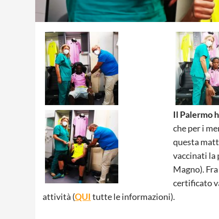
Il Palermo h
che per i me
questa matti
vaccinati la
Magno). Fra 
certificato 
attività (
QUI
tutte le informazioni).