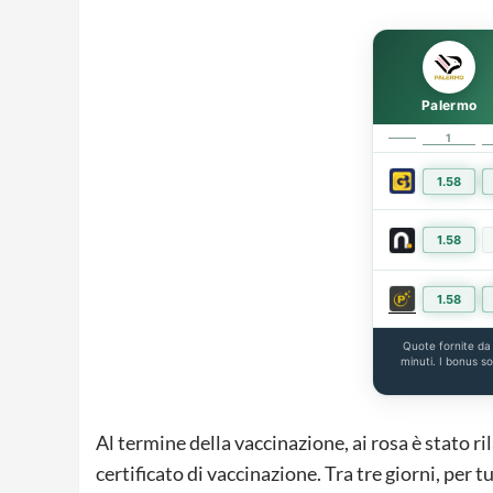
Palermo
1
1.58
1.58
1.58
Quote fornite d
minuti. I bonus s
Al termine della vaccinazione, ai rosa è stato r
certificato di vaccinazione. Tra tre giorni, per t