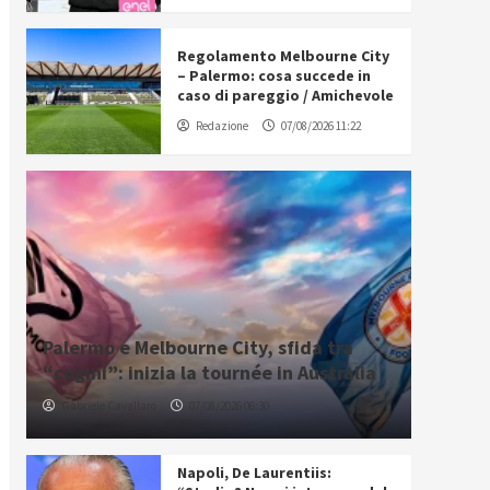
Regolamento Melbourne City
– Palermo: cosa succede in
caso di pareggio / Amichevole
Redazione
07/08/2026 11:22
Palermo e Melbourne City, sfida tra
“cugini”: inizia la tournée in Australia
Gabriele Cavallaro
07/08/2026 06:30
Napoli, De Laurentiis: