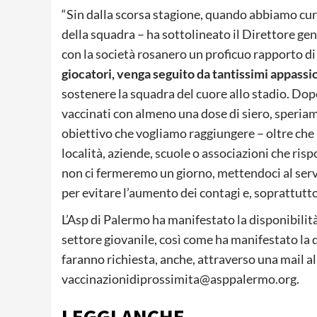
“Sin dalla scorsa stagione, quando abbiamo cura
della squadra – ha sottolineato il Direttore gen
con la società rosanero un proficuo rapporto d
giocatori, venga seguito da tantissimi appassio
sostenere la squadra del cuore allo stadio. Dop
vaccinati con almeno una dose di siero, speria
obiettivo che vogliamo raggiungere – oltre che 
località, aziende, scuole o associazioni che ris
non ci fermeremo un giorno, mettendoci al serv
per evitare l’aumento dei contagi e, soprattutto,
L’Asp di Palermo ha manifestato la disponibilità
settore giovanile, così come ha manifestato la d
faranno richiesta, anche, attraverso una mail al
vaccinazionidiprossimita@asppalermo.org
.
LEGGI ANCHE