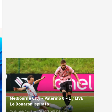
Melbourne City – Palermo 0 – 1 / LIVE |
Le Douaron ispirato
Gabriele Cavallaro
07/08/2026 12:12