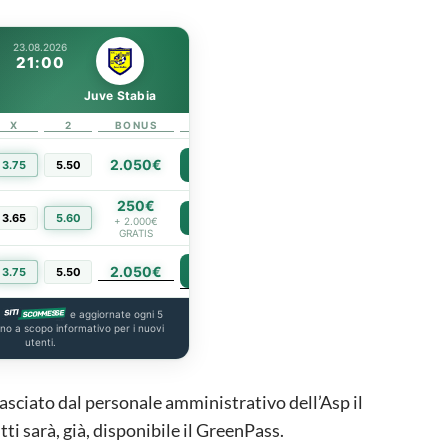
23.08.2026
21:00
Juve Stabia
X
2
BONUS
LINK
2.050€
3.75
5.50
PIÙ INFO
250€
3.65
5.60
PIÙ INFO
+ 2.000€
GRATIS
2.050€
PIÙ INFO
3.75
5.50
a
e aggiornate ogni 5
ono a scopo informativo per i nuovi
utenti.
ilasciato dal personale amministrativo dell’Asp il
utti sarà, già, disponibile il GreenPass.