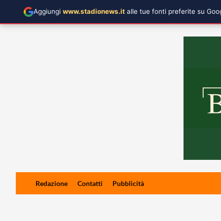
Aggiungi
www.stadionews.it
alle tue fonti preferite su Go
Skip
Redazione
Contatti
Pubblicità
to
content