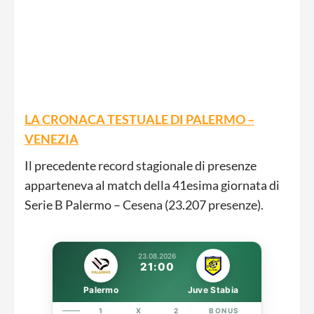
LA CRONACA TESTUALE DI PALERMO –
VENEZIA
Il precedente record stagionale di presenze
apparteneva al match della 41esima giornata di
Serie B Palermo – Cesena (23.207 presenze).
23.08.2026
21:00
Palermo
Juve Stabia
1
X
2
BONUS
LINK