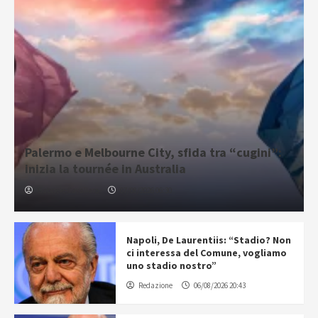
Palermo e Melbourne City, sfida tra “cugini”:
inizia la tournée in Australia
Gabriele Cavallaro
07/08/2026 06:30
Napoli, De Laurentiis: “Stadio? Non
ci interessa del Comune, vogliamo
uno stadio nostro”
Redazione
06/08/2026 20:43