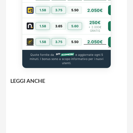
2.050€
1.58
3.75
5.50
PIÙ INFO
250€
1.58
3.65
5.60
PIÙ INFO
+ 2.000€
GRATIS
2.050€
PIÙ INFO
1.58
3.75
5.50
Quote fornite da
e aggiornate ogni 5
minuti. I bonus sono a scopo informativo per i nuovi
utenti.
LEGGI ANCHE