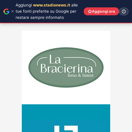
Aggiungi
www.stadionews.it
alle
tue fonti preferite su Google per
Aggiungi ora
restare sempre informato