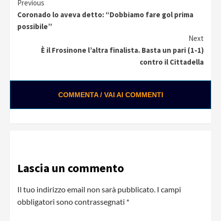
Continue
Previous
Coronado lo aveva detto: “Dobbiamo fare gol prima
Reading
possibile”
Next
È il Frosinone l’altra finalista. Basta un pari (1-1)
contro il Cittadella
COMMENTA / VAI AI COMMENTI
Lascia un commento
Il tuo indirizzo email non sarà pubblicato.
I campi
obbligatori sono contrassegnati
*