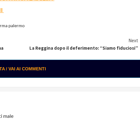
NI
rma palermo
Next
ma
La Reggina dopo il deferimento: “Siamo fiduciosi”
 / VAI AI COMMENTI
ti male