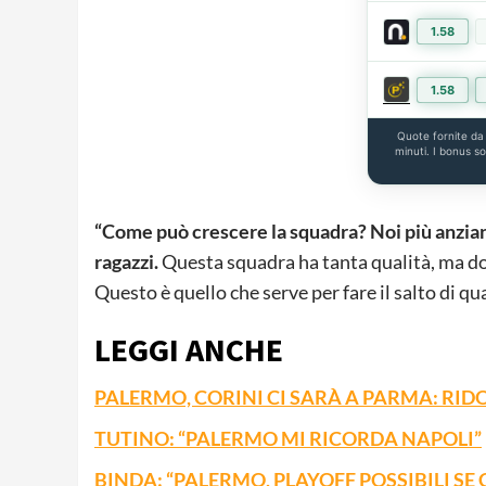
1.58
1.58
Quote fornite d
minuti. I bonus s
“Come può crescere la squadra? Noi più anziani
ragazzi.
Questa squadra ha tanta qualità, ma dob
Questo è quello che serve per fare il salto di qual
LEGGI ANCHE
PALERMO, CORINI CI SARÀ A PARMA: RID
TUTINO: “PALERMO MI RICORDA NAPOLI”
BINDA: “PALERMO, PLAYOFF POSSIBILI SE