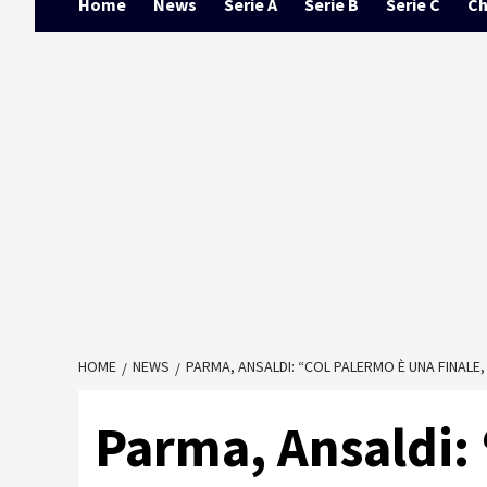
Home
News
Serie A
Serie B
Serie C
Ch
HOME
NEWS
PARMA, ANSALDI: “COL PALERMO È UNA FINALE, 
Parma, Ansaldi: