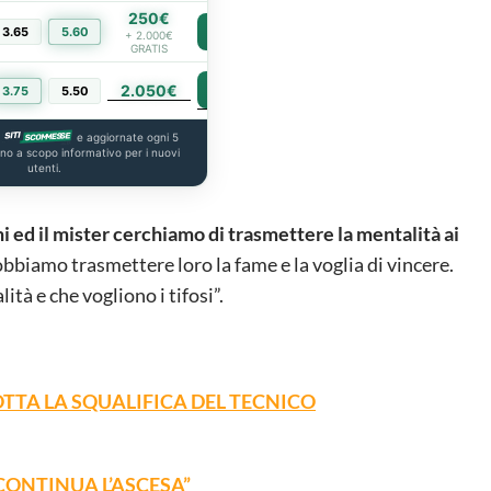
250€
3.65
5.60
PIÙ INFO
+ 2.000€
GRATIS
2.050€
PIÙ INFO
3.75
5.50
a
e aggiornate ogni 5
ono a scopo informativo per i nuovi
utenti.
 ed il mister cerchiamo di trasmettere la mentalità ai
biamo trasmettere loro la fame e la voglia di vincere.
ità e che vogliono i tifosi”.
OTTA LA SQUALIFICA DEL TECNICO
 CONTINUA L’ASCESA”