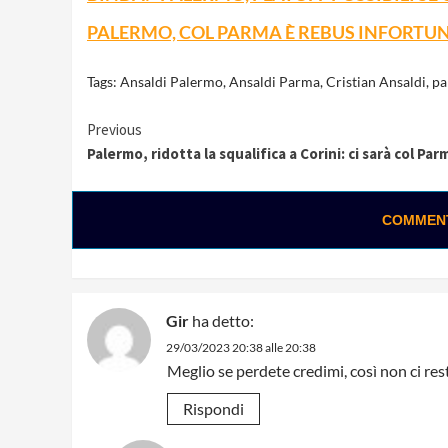
PALERMO, COL PARMA È REBUS INFORTU
Tags:
Ansaldi Palermo
,
Ansaldi Parma
,
Cristian Ansaldi
,
pa
Continue
Previous
Palermo, ridotta la squalifica a Corini: ci sarà col Par
Reading
COMMENTA
Gir
ha detto:
29/03/2023 20:38 alle 20:38
Meglio se perdete credimi, così non ci res
Rispondi