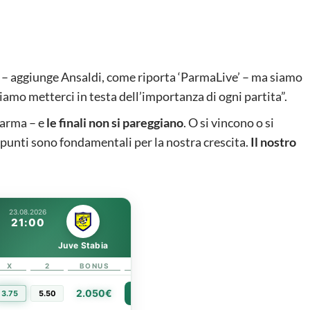
– aggiunge Ansaldi, come riporta ‘ParmaLive’ – ma siamo
amo metterci in testa dell’importanza di ogni partita”.
Parma – e
le finali non si pareggiano
. O si vincono o si
 punti sono fondamentali per la nostra crescita.
Il nostro
23.08.2026
21:00
Juve Stabia
X
2
BONUS
LINK
2.050€
3.75
5.50
PIÙ INFO