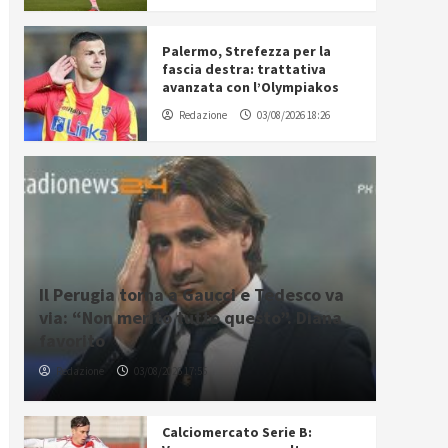
Palermo, Strefezza per la
fascia destra: trattativa
avanzata con l’Olympiakos
Redazione
03/08/2026 18:26
Il Perugia torna a Gaucci e Tedesco va
via: “Non merito tutto questo”. Diana
favorito
Redazione
03/08/2026 17:55
Calciomercato Serie B: