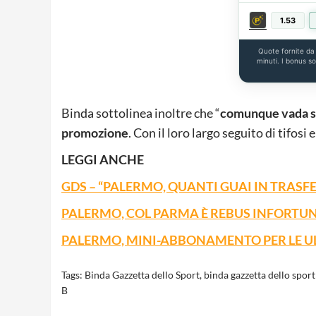
1.53
Quote fornite d
minuti. I bonus s
Binda sottolinea inoltre che “
comunque vada sar
promozione
. Con il loro largo seguito di tifosi e 
LEGGI ANCHE
GDS – “PALERMO, QUANTI GUAI IN TRASFE
PALERMO, COL PARMA È REBUS INFORTU
PALERMO, MINI-ABBONAMENTO PER LE UL
Tags:
Binda Gazzetta dello Sport
,
binda gazzetta dello spor
B