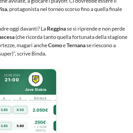
 avviate, a giocare i playoff. Ci dovrebbe essere il
isa
, protagonista nel torneo scorso fino a quella finale
uadre oggi davanti? La
Reggina
se si riprende e non perde
 ascesa
(che ricorda tanto quella fortunata della stagione
certezze, magari anche
Como
e
Ternana
se riescono a
uper)”, scrive Binda.
23.08.2026
21:00
Juve Stabia
X
2
BONUS
LINK
2.050€
3.65
6.50
PIÙ INFO
250€
3.65
5.60
PIÙ INFO
+ 2.000€
GRATIS