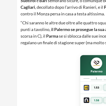
Südtirol
e
Bari
sembrano sicure, o comunque bene
Cagliari
, decollato dopo l’arrivo di Ranieri, e il
P
contro il Monza persa in casa a testa altissima.
“Chi saranno le altre due oltre alle quattro sq
punti a tavolino,
il Palermo se prosegue la sua
scorsa in C), il
Parma
se si sblocca dalle sue in
regalano un finale di stagione super (ma molto s
Palermo
1
1.53
1.58