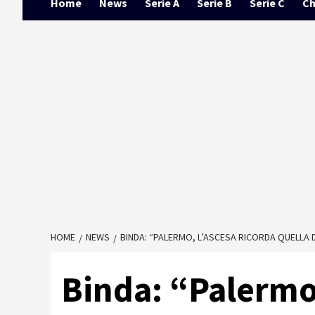
Home
News
Serie A
Serie B
Serie C
Ch
HOME
NEWS
BINDA: “PALERMO, L’ASCESA RICORDA QUELLA 
Binda: “Palermo,