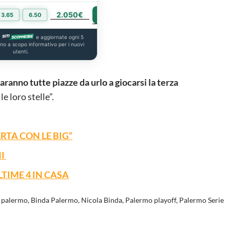
2.050€
PIÙ INFO
3.65
6.50
a
e aggiornate ogni 5
ono a scopo informativo per i nuovi
utenti.
anno tutte piazze da urlo a giocarsi la terza
le loro stelle”.
RTA CON LE BIG”
NI
TIME 4 IN CASA
t palermo
,
Binda Palermo
,
Nicola Binda
,
Palermo playoff
,
Palermo Serie