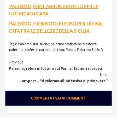
PALERMO, MINI-ABBONAMENTO PER LE
ULTIME 4 IN CASA
PALERMO, GIORNO DI RIPOSO PER I ROSA:
GITA FRA LE BELLEZZE DELLA SICILIA
Tags:
Palermo statistiche
,
palermo statistiche trasferta
,
palermo trasferte
,
parma palermo
,
Parma Palermo Serie B
Continue
Previous
Palermo, rebus infortuni col Parma: Brunori ci prova
Reading
Next
CorSport – “Il Palermo all’offensiva di primavera”
COMMENTA / VAI AI COMMENTI