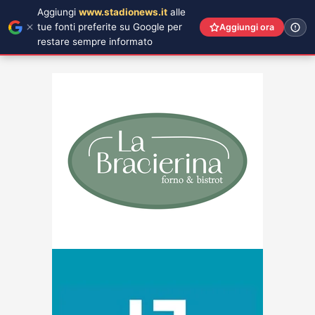
Aggiungi
www.stadionews.it
alle
tue fonti preferite su Google per
Aggiungi ora
restare sempre informato