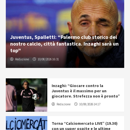
Juventus, Spalletti: “Palermo club storico del
nostro calcio, città fantastica. Inzaghi sarà un
top”
Redazione
10/08/2026 16:31
Inzaghi: “Giocare contro la
Juventus è il massimo per un
giocatore. Strefezza non è pronto”
Redazione
10/08/2026 14:17
Torna “Calciomercato LIVE” (19.30)
con un super ospite e le ultime