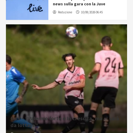
news sulla gara con la Juve
Redazione
10/08/2026 06:45
GdS – “Palermo forte e in crescita, ma ci sarà
da lottare”