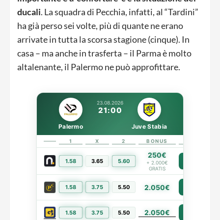
ducali
. La squadra di Pecchia, infatti, al “Tardini”
ha già perso sei volte, più di quante ne erano
arrivate in tutta la scorsa stagione (cinque). In
casa – ma anche in trasferta – il Parma è molto
altalenante, il Palermo ne può approfittare.
23.08.2026
21:00
Palermo
Juve Stabia
1
X
2
BONUS
LINK
250€
1.58
3.65
5.60
PIÙ INFO
+ 2.000€
GRATIS
2.050€
1.58
3.75
5.50
PIÙ INFO
2.050€
PIÙ INFO
1.58
3.75
5.50