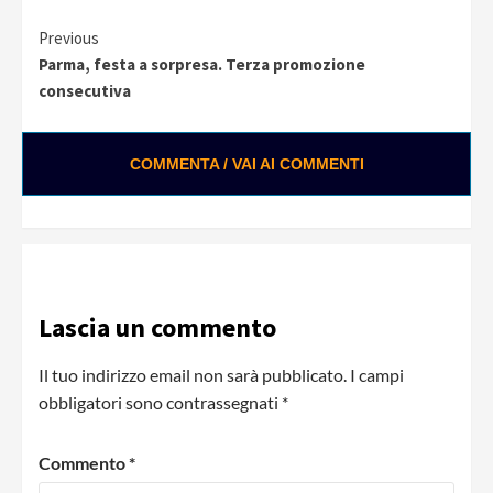
Continue
Previous
Parma, festa a sorpresa. Terza promozione
Reading
consecutiva
COMMENTA / VAI AI COMMENTI
0:01 / 0:25
Loading ads...
Lascia un commento
Il tuo indirizzo email non sarà pubblicato.
I campi
obbligatori sono contrassegnati
*
Commento
*