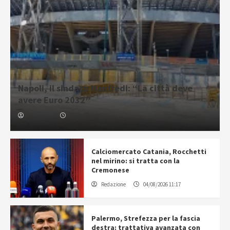
Napoli, il sindaco Manfredi: “La città deve
avere Euro 2032”
Redazione
04/08/2026 16:42
Calciomercato Catania, Rocchetti
nel mirino: si tratta con la
Cremonese
Redazione
04/08/2026 11:17
Palermo, Strefezza per la fascia
destra: trattativa avanzata con