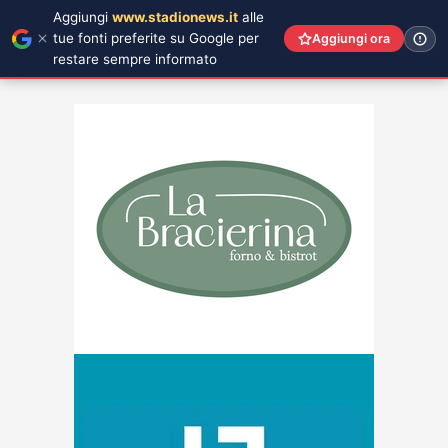
Aggiungi
www.stadionews.it
alle
tue fonti preferite su Google per
Aggiungi ora
restare sempre informato