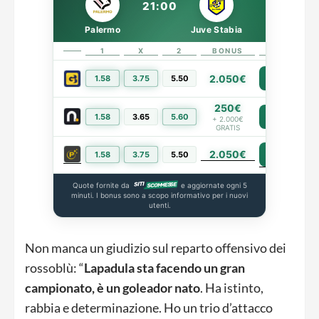
21:00
Palermo
Juve Stabia
1
X
2
BONUS
LINK
2.050€
1.58
3.75
5.50
PIÙ INFO
250€
1.58
3.65
5.60
PIÙ INFO
+ 2.000€
GRATIS
2.050€
PIÙ INFO
1.58
3.75
5.50
Quote fornite da
e aggiornate ogni 5
minuti. I bonus sono a scopo informativo per i nuovi
utenti.
Non manca un giudizio sul reparto offensivo dei
rossoblù: “
Lapadula sta facendo un gran
campionato, è un goleador nato
. Ha istinto,
rabbia e determinazione. Ho un trio d’attacco