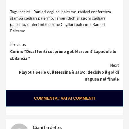
Tags:
ranieri
,
Ranieri cagliari palermo
,
ranieri conferenza
stampa cagliari palermo
,
ranieri dichiarazioni cagliari
palermo
,
ranieri mixed zone Cagliari palermo
,
Ranieri
Palermo
Continue
Previous
Corini: “Disattenti sul primo gol. Marconi? Lapadula lo
Reading
sbilancia”
Next
Playout Serie C, il Messina è salvo: decisivo il gol di
Ragusa nel finale
COMMENTA / VAI AI COMMENTI
Ciani
ha detto: