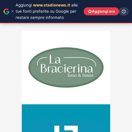
Aggiungi
www.stadionews.it
alle
tue fonti preferite su Google per
Aggiungi ora
restare sempre informato