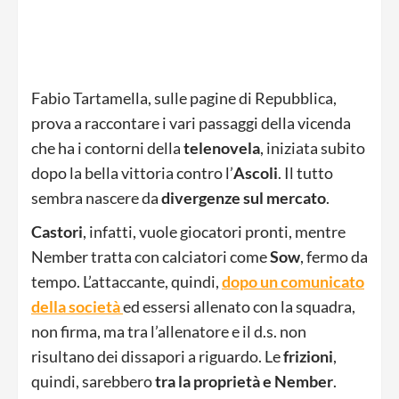
Fabio Tartamella, sulle pagine di Repubblica,
prova a raccontare i vari passaggi della vicenda
che ha i contorni della
telenovela
, iniziata subito
dopo la bella vittoria contro l’
Ascoli
. Il tutto
sembra nascere da
divergenze
sul
mercato
.
Castori
, infatti, vuole giocatori pronti, mentre
Nember tratta con calciatori come
Sow
, fermo da
tempo. L’attaccante, quindi,
dopo un comunicato
della società
ed essersi allenato con la squadra,
non firma, ma tra l’allenatore e il d.s. non
risultano dei dissapori a riguardo. Le
frizioni
,
quindi, sarebbero
tra la proprietà e Nember
.