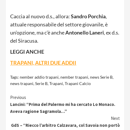
Caccia al nuovo d.s., allora:
Sandro
Porchia
,
attuale responsabile del settore giovanile, è
un’opzione, ma c’è anche
Antonello
Laneri
, ex d.s.
del Siracusa.
LEGGI ANCHE
TRAPANI, ALTRI DUE ADDII
Tags:
nember addio trapani
,
nember trapani
,
news Serie B
,
news trapani
,
Serie B
,
Trapani
,
Trapani Calcio
Continue
Previous
Lancini: “Prima del Palermo mi ha cercato Lo Monaco.
Reading
Aveva ragione Sagramola…”
Next
GdS – “Riecco l’arbitro Calzavara, col Savoia non portò