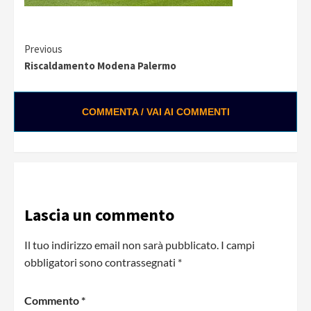
Continue
Previous
Riscaldamento Modena Palermo
Reading
COMMENTA / VAI AI COMMENTI
0:01 / 0:28
Loading ads...
Lascia un commento
Il tuo indirizzo email non sarà pubblicato.
I campi
obbligatori sono contrassegnati
*
Commento
*