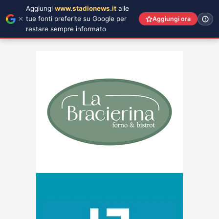
Aggiungi
www.stadionews.it
alle
tue fonti preferite su Google per
Aggiungi ora
restare sempre informato