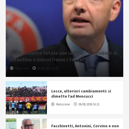
UEFA, scontro totale con la Fifa: “Dimissioni di
Infantino o boicottiamo i tornei”
Redazione
06/08/2026 18:57
Lecce, ulteriori cambiamenti: si
dimette l’ad Mencucci
Redazione
06/08/2026 16:21
Facchinetti, Antonini, Corvino e non