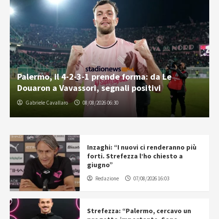
Palermo, il 4-2-3-1 prende forma: da Le
Douaron a Vavassori, segnali positivi
Gabriele Cavallaro
08/08/2026 06:30
Inzaghi: “I nuovi ci renderanno più
forti. Strefezza l’ho chiesto a
giugno”
Redazione
07/08/2026 16:03
Strefezza: “Palermo, cercavo un