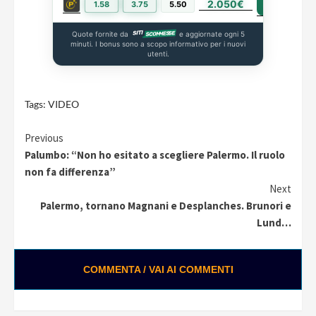
2.050€
PIÙ INFO
1.58
3.75
5.50
Quote fornite da
e aggiornate ogni 5
minuti. I bonus sono a scopo informativo per i nuovi
utenti.
Tags:
VIDEO
Continue
Previous
Palumbo: “Non ho esitato a scegliere Palermo. Il ruolo
Reading
non fa differenza”
Next
Palermo, tornano Magnani e Desplanches. Brunori e
Lund…
COMMENTA / VAI AI COMMENTI