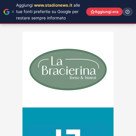
Aggiungi
www.stadionews.it
alle
tue fonti preferite su Google per
Aggiungi ora
restare sempre informato