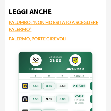
LEGGI ANCHE
PALUMBO: “NON HO ESITATO A SCEGLIERE
PALERMO”
PALERMO, PORTE GIREVOLI
23.08.2026
21:00
Palermo
Juve Stabia
1
X
2
BONUS
LINK
2.050€
1.58
3.75
5.50
PIÙ INFO
250€
1.58
3.65
5.60
PIÙ INFO
+ 2.000€
GRATIS