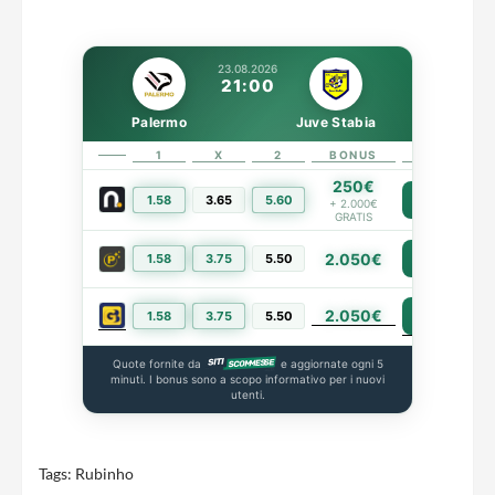
23.08.2026
21:00
Palermo
Juve Stabia
1
X
2
BONUS
LINK
250€
1.58
3.65
5.60
PIÙ INFO
+ 2.000€
GRATIS
2.050€
1.58
3.75
5.50
PIÙ INFO
2.050€
PIÙ INFO
1.58
3.75
5.50
Quote fornite da
e aggiornate ogni 5
minuti. I bonus sono a scopo informativo per i nuovi
utenti.
Tags:
Rubinho