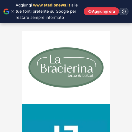
Aggiungi
www.stadionews.it
alle
tue fonti preferite su Google per
Aggiungi ora
restare sempre informato