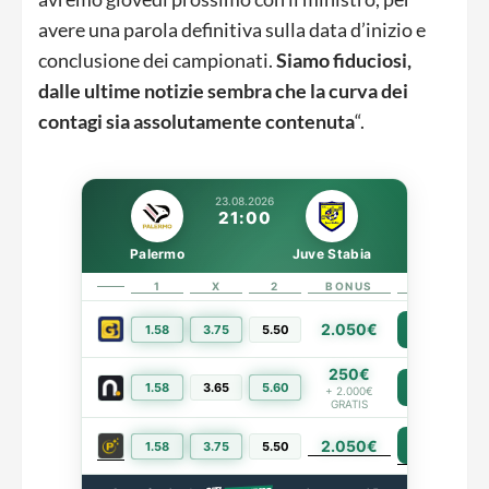
avere una parola definitiva sulla data d’inizio e
conclusione dei campionati.
Siamo fiduciosi,
dalle ultime notizie sembra che la curva dei
contagi sia assolutamente contenuta
“.
23.08.2026
21:00
Palermo
Juve Stabia
1
X
2
BONUS
LINK
2.050€
1.58
3.75
5.50
PIÙ INFO
250€
1.58
3.65
5.60
PIÙ INFO
+ 2.000€
GRATIS
2.050€
PIÙ INFO
1.58
3.75
5.50