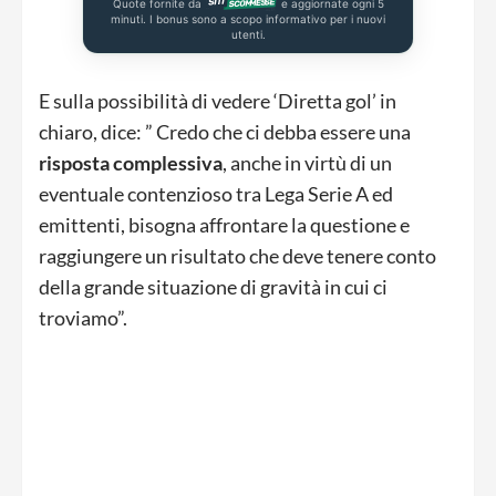
Quote fornite da
e aggiornate ogni 5
minuti. I bonus sono a scopo informativo per i nuovi
utenti.
E sulla possibilità di vedere ‘Diretta gol’ in
chiaro, dice: ” Credo che ci debba essere una
risposta
complessiva
, anche in virtù di un
eventuale contenzioso tra Lega Serie A ed
emittenti, bisogna affrontare la questione e
raggiungere un risultato che deve tenere conto
della grande situazione di gravità in cui ci
troviamo”.