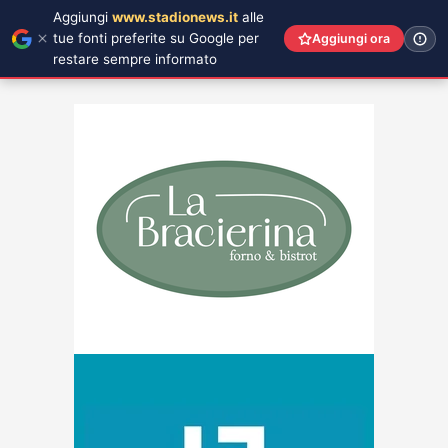
Aggiungi
www.stadionews.it
alle
tue fonti preferite su Google per
Aggiungi ora
restare sempre informato