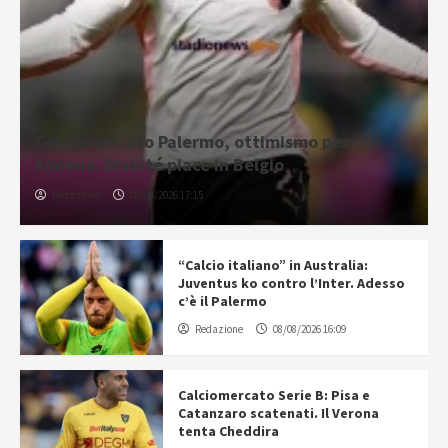
Calciomercato Palermo, ottimismo per
Almena. Diakité piace in Belgio
Redazione
08/08/2026 17:15
“Calcio italiano” in Australia:
Juventus ko contro l’Inter. Adesso
c’è il Palermo
Redazione
08/08/2026 16:09
Calciomercato Serie B: Pisa e
Catanzaro scatenati. Il Verona
tenta Cheddira