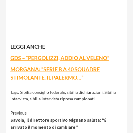
LEGGI
ANCHE
GDS – “PERGOLIZZI, ADDIO AL VELENO”
MORGANA: “SERIE B A 40 SQUADRE
STIMOLANTE. IL PALERMO…”
Tags:
Sibilia consiglio federale
,
sibilia dichiarazioni
,
Sibilia
intervista
,
sibilia intervista ripresa campionati
Continue
Previous
Savoia, il direttore sportivo Mignano saluta: “È
Reading
arrivato il momento di cambiare”