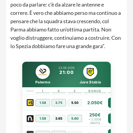
poco da parlare: c’è da alzare le antenne e
correre. È vero che abbiamo perso ma continuo a
pensare che la squadra stava crescendo, col
Parma abbiamo fatto un’ottima partita. Non
voglio distruggere, continuiamo a costruire. Con
lo Spezia dobbiamo fare una grande gara”.
23.08.2026
21:00
Palermo
Juve Stabia
1
X
2
BONUS
LINK
2.050€
1.58
3.75
5.50
PIÙ INFO
250€
1.58
3.65
5.60
PIÙ INFO
+ 2.000€
GRATIS