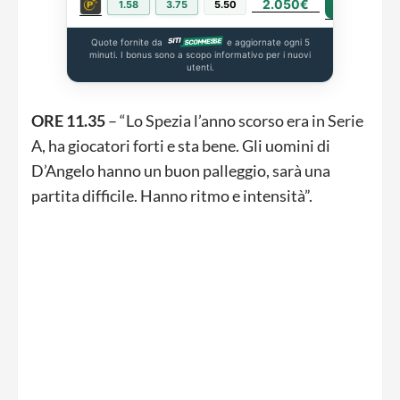
2.050€
PIÙ INFO
1.58
3.75
5.50
Quote fornite da
e aggiornate ogni 5
minuti. I bonus sono a scopo informativo per i nuovi
utenti.
ORE 11.35
– “Lo Spezia l’anno scorso era in Serie
A, ha giocatori forti e sta bene. Gli uomini di
D’Angelo hanno un buon palleggio, sarà una
partita difficile. Hanno ritmo e intensità”.