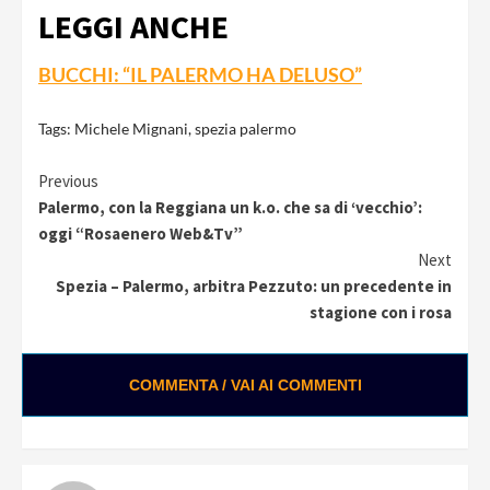
LEGGI ANCHE
BUCCHI: “IL PALERMO HA DELUSO”
Tags:
Michele Mignani
,
spezia palermo
Continue
Previous
Palermo, con la Reggiana un k.o. che sa di ‘vecchio’:
Reading
oggi “Rosaenero Web&Tv”
Next
Spezia – Palermo, arbitra Pezzuto: un precedente in
stagione con i rosa
COMMENTA / VAI AI COMMENTI