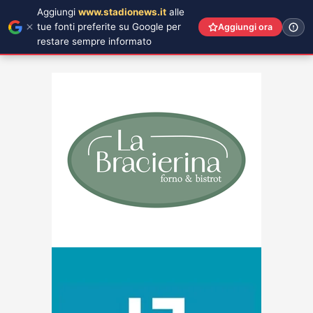
Aggiungi
www.stadionews.it
alle
tue fonti preferite su Google per
Aggiungi ora
restare sempre informato