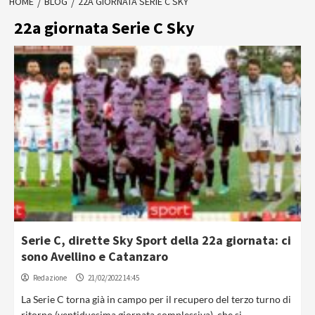
HOME
BLOG
22A GIORNATA SERIE C SKY
22a giornata Serie C Sky
Serie C, dirette Sky Sport della 22a giornata: ci
sono Avellino e Catanzaro
Redazione
21/02/2022 14:45
La Serie C torna già in campo per il recupero del terzo turno di
ritorno (ventiduesima giornata complessiva), che si...