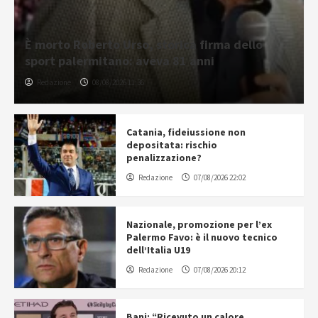
È morto Roberto Urso, storica firma dello
sport palermitano: aveva 81 anni
Redazione
08/08/2026 11:36
Catania, fideiussione non
depositata: rischio
penalizzazione?
Redazione
07/08/2026 22:02
Nazionale, promozione per l’ex
Palermo Favo: è il nuovo tecnico
dell’Italia U19
Redazione
07/08/2026 20:12
Bani: “Ricevuto un calore