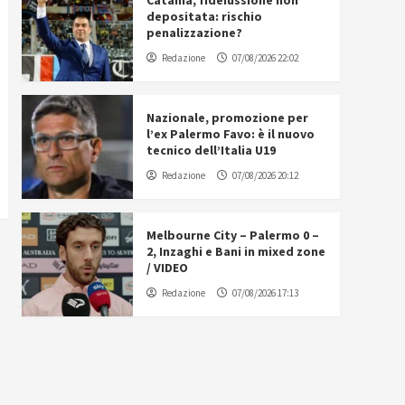
Catania, fideiussione non
depositata: rischio
penalizzazione?
Redazione
07/08/2026 22:02
Nazionale, promozione per
l’ex Palermo Favo: è il nuovo
tecnico dell’Italia U19
Redazione
07/08/2026 20:12
Melbourne City – Palermo 0 –
2, Inzaghi e Bani in mixed zone
/ VIDEO
Redazione
07/08/2026 17:13