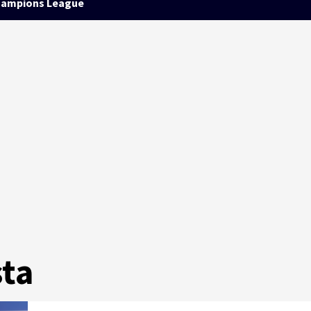
ampions League
sta