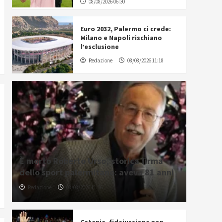
08/08/2026 06:30
Euro 2032, Palermo ci crede:
Milano e Napoli rischiano
l’esclusione
Redazione
08/08/2026 11:18
È morto Roberto Urso, storica firma
dello sport palermitano: aveva 81 anni
Redazione
08/08/2026 11:36