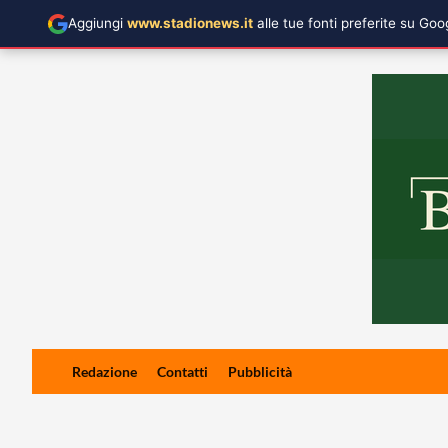
Aggiungi
www.stadionews.it
alle tue fonti preferite su Go
Skip
Redazione
Contatti
Pubblicità
to
content