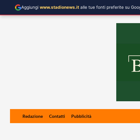
Aggiungi
www.stadionews.it
alle tue fonti preferite su Go
Skip
Redazione
Contatti
Pubblicità
to
content