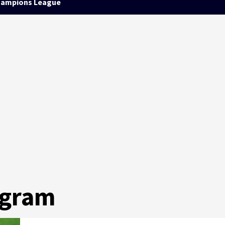
ampions League
agram