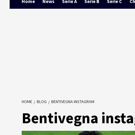
Home
News
Serie A
Serie B
Serie C
Ch
HOME
BLOG
BENTIVEGNA INSTAGRAM
Bentivegna inst