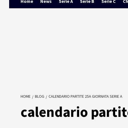
Home
News
Serie A
Serie B
Serie C
Ch
HOME
BLOG
CALENDARIO PARTITE 25A GIORNATA SERIE A
calendario partit