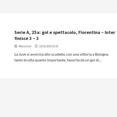
Serie A, 25a: gol e spettacolo, Fiorentina – Inter
finisce 3 – 3
Redazione
22/02/2019 22:25
La Juve si avvicina allo scudetto con una vittoria a Bologna
tanto brutta quanto importante, favorita da un gol di...
Inzaghi: “I nuovi ci renderanno più forti
Strefezza l’ho chiesto a giugno”
Redazione
07/08/2026 16:03