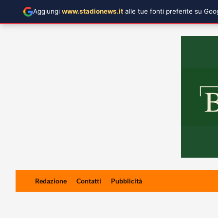
Aggiungi
www.stadionews.it
alle tue fonti preferite su Go
Skip
Redazione
Contatti
Pubblicità
to
content