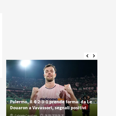
.
Palermo, il 4-2-3-1 prende forma: da Le
Inzaghi
Douaron a Vavassori, segnali positivi
Strefe
Gabriele Cavallaro
08/08/2026 06:30
Redazio