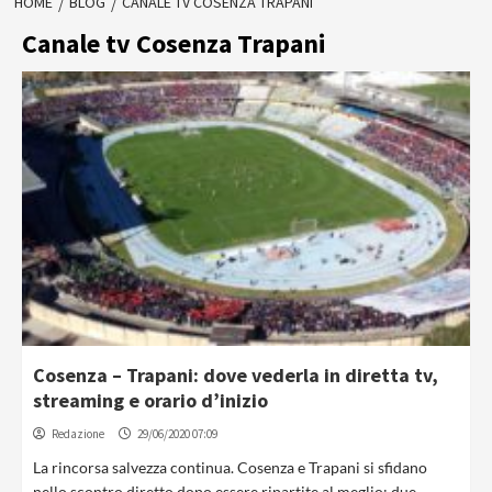
HOME
BLOG
CANALE TV COSENZA TRAPANI
Canale tv Cosenza Trapani
Cosenza – Trapani: dove vederla in diretta tv,
streaming e orario d’inizio
Redazione
29/06/2020 07:09
La rincorsa salvezza continua. Cosenza e Trapani si sfidano
nello scontro diretto dopo essere ripartite al meglio: due