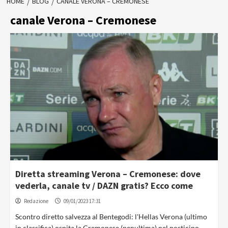
HOME
BLOG
CANALE VERONA – CREMONESE
canale Verona – Cremonese
Diretta streaming Verona – Cremonese: dove
vederla, canale tv / DAZN gratis? Ecco come
Redazione
09/01/2023 17:31
Scontro diretto salvezza al Bentegodi: l'Hellas Verona (ultimo
in classifica) ospita la Cremonese (penultima) nel posticipo