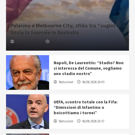
Palermo e Melbourne City, sfida tra “cugini”:
inizia la tournée in Australia
Gabriele Cavallaro
07/08/2026 06:30
Napoli, De Laurentiis: “Stadio? Non
ci interessa del Comune, vogliamo
uno stadio nostro”
Redazione
06/08/2026 20:43
UEFA, scontro totale con la Fifa:
“Dimissioni di Infantino o
boicottiamo i tornei”
Redazione
06/08/2026 18:57