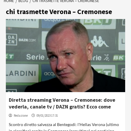
HOME
BLOG
CHI TRASMETTE VERONA – CREMONESE
chi trasmette Verona – Cremonese
Diretta streaming Verona – Cremonese: dove
vederla, canale tv / DAZN gratis? Ecco come
Redazione
09/01/2023 17:31
Scontro diretto salvezza al Bentegodi: l'Hellas Verona (ultimo
in classifica) ospita la Cremonese (penultima) nel posticipo