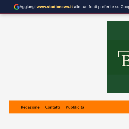
Aggiungi
www.stadionews.it
alle tue fonti preferite su Go
Skip
Redazione
Contatti
Pubblicità
to
content