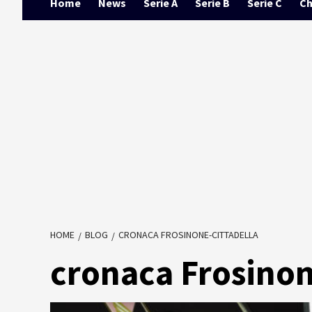
Home
News
Serie A
Serie B
Serie C
Ch
HOME
BLOG
CRONACA FROSINONE-CITTADELLA
cronaca Frosinon