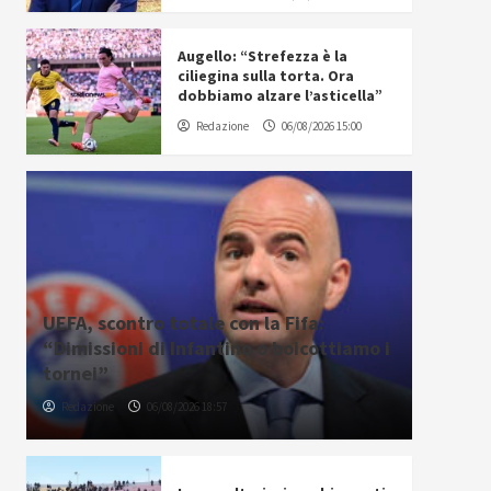
Augello: “Strefezza è la
ciliegina sulla torta. Ora
dobbiamo alzare l’asticella”
Redazione
06/08/2026 15:00
UEFA, scontro totale con la Fifa:
“Dimissioni di Infantino o boicottiamo i
tornei”
Redazione
06/08/2026 18:57