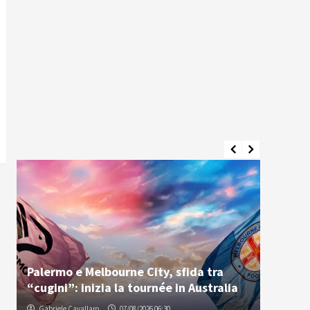
Palermo e Melbourne City, sfida tra
Osti: “
“cugini”: inizia la tournée in Australia
voleva
Gabriele Cavallaro
07/08/2026 06:30
Redazio