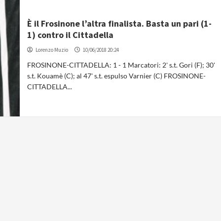
È il Frosinone l’altra finalista. Basta un pari (1-
1) contro il Cittadella
Lorenzo Muzio
10/06/2018 20:24
FROSINONE-CITTADELLA: 1 - 1 Marcatori: 2' s.t. Gori (F); 30'
s.t. Kouamè (C); al 47' s.t. espulso Varnier (C) FROSINONE-
CITTADELLA...
Osti: “Strefezza è il colpo che
volevamo. Mercato in entrata chiuso”
Redazione
06/08/2026 15:28