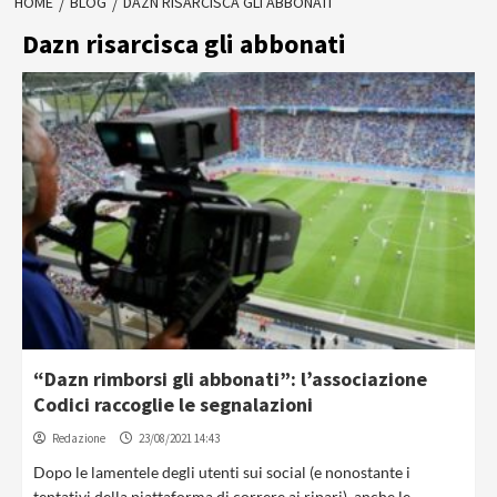
HOME
BLOG
DAZN RISARCISCA GLI ABBONATI
Dazn risarcisca gli abbonati
“Dazn rimborsi gli abbonati”: l’associazione
Codici raccoglie le segnalazioni
Redazione
23/08/2021 14:43
Dopo le lamentele degli utenti sui social (e nonostante i
tentativi della piattaforma di correre ai ripari), anche le