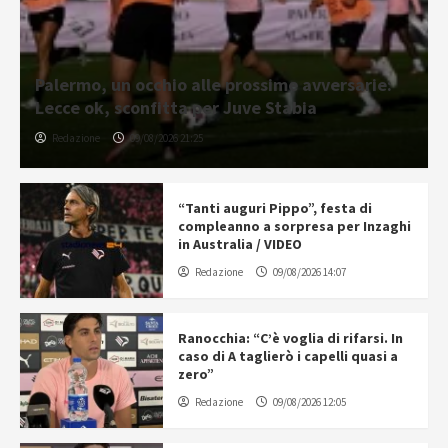
Palermo, un occhio alle prossime avversarie:
Lecce ok, sconfitta per Juve Stabia
Redazione
09/08/2026 21:25
“Tanti auguri Pippo”, festa di
compleanno a sorpresa per Inzaghi
in Australia / VIDEO
Redazione
09/08/2026 14:07
Ranocchia: “C’è voglia di rifarsi. In
caso di A taglierò i capelli quasi a
zero”
Redazione
09/08/2026 12:05