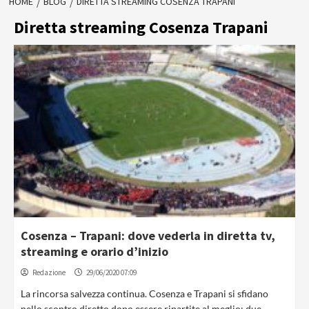
HOME
BLOG
DIRETTA STREAMING COSENZA TRAPANI
Diretta streaming Cosenza Trapani
Cosenza – Trapani: dove vederla in diretta tv,
streaming e orario d’inizio
Redazione
29/06/2020 07:09
La rincorsa salvezza continua. Cosenza e Trapani si sfidano
nello scontro diretto dopo essere ripartite al meglio: due