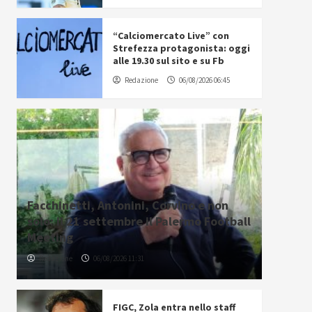
“Calciomercato Live” con
Strefezza protagonista: oggi
alle 19.30 sul sito e su Fb
Redazione
06/08/2026 06:45
Facchinetti, Antonini, Corvino e non
solo: il 21 settembre il Palermo Football
Meeting
Redazione
06/08/2026 11:31
FIGC, Zola entra nello staff