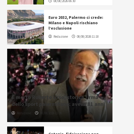
08/08/2026 06:30
Euro 2032, Palermo ci crede:
Milano e Napoli rischiano
l’esclusione
Redazione
08/08/2026 11:18
È morto Roberto Urso, storica firma
dello sport palermitano: aveva 81 anni
Redazione
08/08/2026 11:36