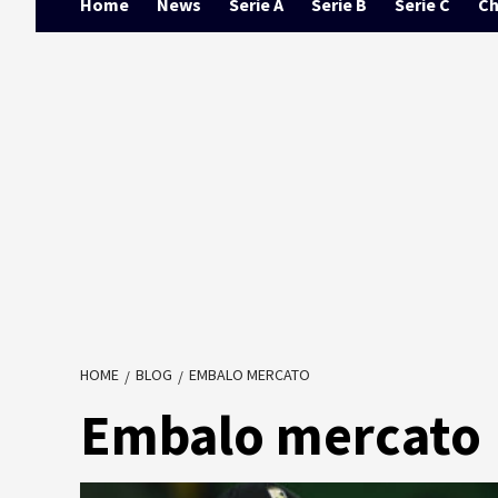
Home
News
Serie A
Serie B
Serie C
Ch
HOME
BLOG
EMBALO MERCATO
Embalo mercato