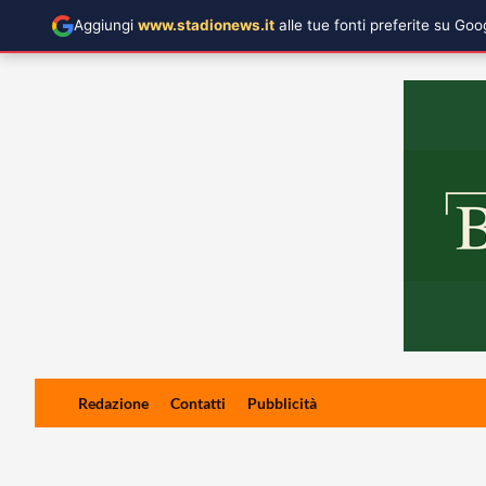
Aggiungi
www.stadionews.it
alle tue fonti preferite su Go
Skip
Redazione
Contatti
Pubblicità
to
content