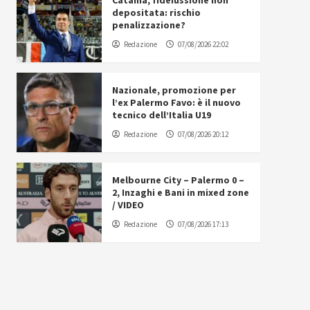
Catania, fideiussione non
depositata: rischio
penalizzazione?
Redazione
07/08/2026 22:02
Nazionale, promozione per
l’ex Palermo Favo: è il nuovo
tecnico dell’Italia U19
Redazione
07/08/2026 20:12
Melbourne City – Palermo 0 –
2, Inzaghi e Bani in mixed zone
/ VIDEO
Redazione
07/08/2026 17:13