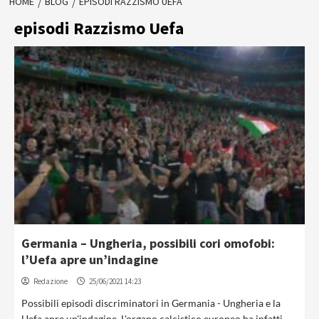
HOME
BLOG
EPISODI RAZZISMO UEFA
episodi Razzismo Uefa
Germania – Ungheria, possibili cori omofobi:
l’Uefa apre un’indagine
Redazione
25/06/2021 14:23
Possibili episodi discriminatori in Germania - Ungheria e la
Uefa apre un'indagine. L'organo calcistico europeo ha infatti