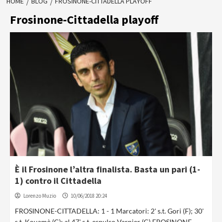
HOME
BLOG
FROSINONE-CITTADELLA PLAYOFF
Frosinone-Cittadella playoff
È il Frosinone l’altra finalista. Basta un pari (1-
1) contro il Cittadella
Lorenzo Muzio
10/06/2018 20:24
FROSINONE-CITTADELLA: 1 - 1 Marcatori: 2' s.t. Gori (F); 30'
s.t. Kouamè (C); al 47' s.t. espulso Varnier (C) FROSINONE-