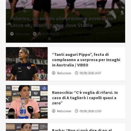
Palermo, un occhio alle prossime avversarie:
Lecce ok, sconfitta per Juve Stabia
Redazione
09/08/2026 21:25
“Tanti auguri Pippo”, festa di
compleanno a sorpresa per Inzaghi
in Australia / VIDEO
Redazione
09/08/2026 14:07
Ranocchia: “C’è voglia di rifarsi. In
caso di A taglierò i capelli quasi a
zero”
Redazione
09/08/2026 12:05
Barba: “Non si può dire di no al