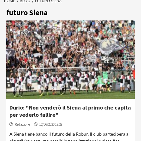
HOME
BLOG
FUTURO SIENA
futuro Siena
Durio: “Non venderò il Siena al primo che capita
per vederlo fallire”
Redazione
12/06/2020 17:28
A Siena tiene banco il futuro della Robur. Il club parteciperà ai
playoff (pur con una possibile penalizzazione in classifica...