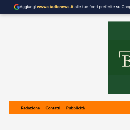
Aggiungi
www.stadionews.it
alle tue fonti preferite su Go
Skip
Redazione
Contatti
Pubblicità
to
content