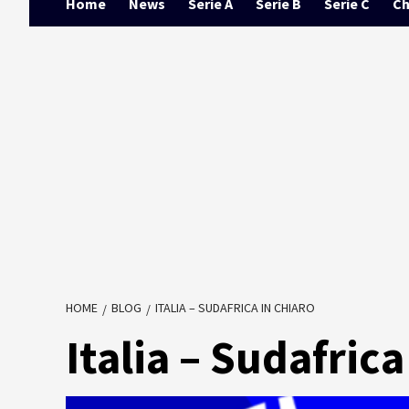
Home
News
Serie A
Serie B
Serie C
Ch
HOME
BLOG
ITALIA – SUDAFRICA IN CHIARO
Italia – Sudafrica