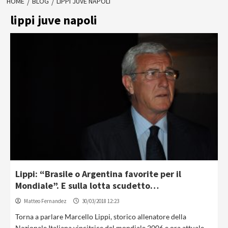
HOME
BLOG
LIPPI JUVE NAPOLI
lippi juve napoli
Lippi: “Brasile o Argentina favorite per il
Mondiale”. E sulla lotta scudetto…
Matteo Fernandez
30/03/2018 12:23
Torna a parlare Marcello Lippi, storico allenatore della
Nazionale Italiana vincitrice del mondiale 2006 e ora attuale