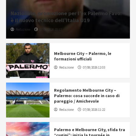
Nazionale, promozione per l’ex Palermo Favo:
è il nuovo tecnico dell’Italia U19
Redazione
07/08/2026 20:12
Melbourne City – Palermo, le
formazioni ufficiali
Redazione
07/08/2026 12:03
Regolamento Melbourne City –
Palermo: cosa succede in caso di
pareggio / Amichevole
Redazione
07/08/2026 11:22
Palermo e Melbourne City, sfida tra
“cugini”: inizia la tournée in