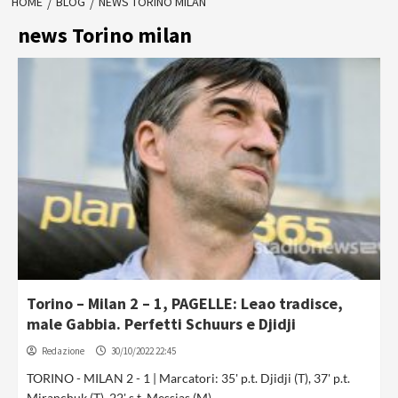
HOME
BLOG
NEWS TORINO MILAN
news Torino milan
Torino – Milan 2 – 1, PAGELLE: Leao tradisce,
male Gabbia. Perfetti Schuurs e Djidji
Redazione
30/10/2022 22:45
TORINO - MILAN 2 - 1 | Marcatori: 35' p.t. Djidji (T), 37' p.t.
Miranchuk (T), 22' s.t. Messias (M)...