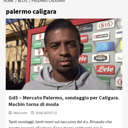
HOME
BLOG
PALERMO CALIGARA
palermo caligara
GdS – Mercato Palermo, sondaggio per Caligara.
Machin torna di moda
Redazione
20/06/2023 07:23
Tanti sondaggi, tanti nomi sul taccuino del d.s. Rinaudo che
presto passerà all'azione. Sono giorni caldissimi per il