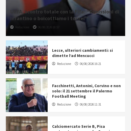
UEFA, scontro totale con la Fifa: “Dimissioni di
Infantino o boicottiamo i tornei”
Redazione
06/08/2026 18:57
Lecce, ulteriori cambiamenti: si
dimette l’ad Mencucci
Redazione
06/08/2026 16:21
Facchinetti, Antonini, Corvino e non
solo: il 21 settembre il Palermo
Football Meeting
Redazione
06/08/2026 11:31
Calciomercato Serie B, Pisa