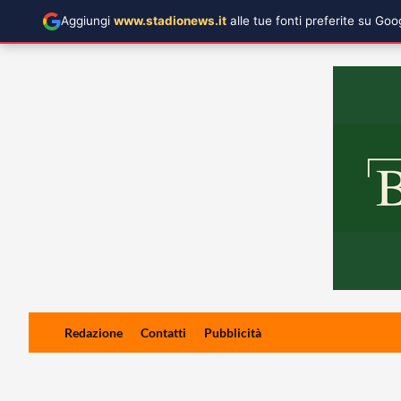
Aggiungi
www.stadionews.it
alle tue fonti preferite su Go
Skip
Redazione
Contatti
Pubblicità
to
content