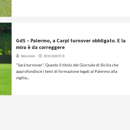
GdS – Palermo, a Carpi turnover obbligato. E la
mira è da correggere
Redazione
29/10/2018 07:31
"Sarà turnover". Questo il titolo del Giornale di Sicilia che
approfondisce i temi di formazione legati al Palermo alla
vigilia...