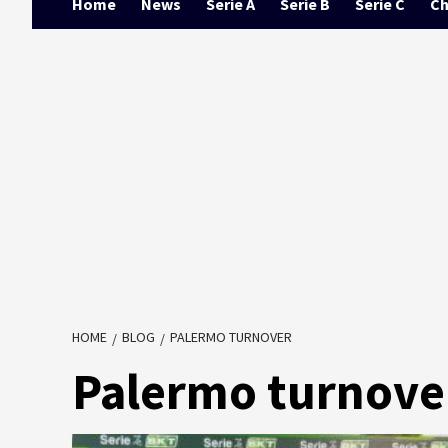
Home
News
Serie A
Serie B
Serie C
Ch
HOME
BLOG
PALERMO TURNOVER
Palermo turnove