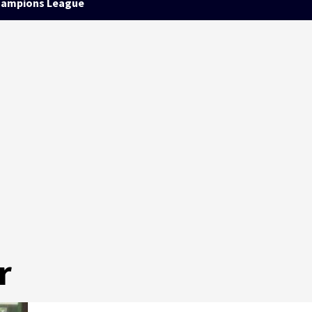
ampions League
r