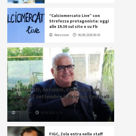
“Calciomercato Live” con
Strefezza protagonista: oggi
alle 19.30 sul sito e su Fb
Redazione
06/08/2026 06:45
Facchinetti, Antonini, Corvino e non
solo: il 21 settembre il Palermo Football
Meeting
Redazione
06/08/2026 11:31
FIGC, Zola entra nello staff