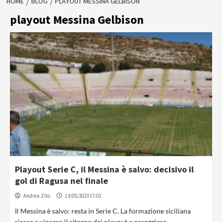
HOME
BLOG
PLAYOUT MESSINA GELBISON
playout Messina Gelbison
Playout Serie C, il Messina è salvo: decisivo il
gol di Ragusa nel finale
Andrea Zito
13/05/2023 17:02
Il Messina è salvo: resta in Serie C. La formazione siciliana
riesce a vincere il ritorno dei playout e pareggiare...