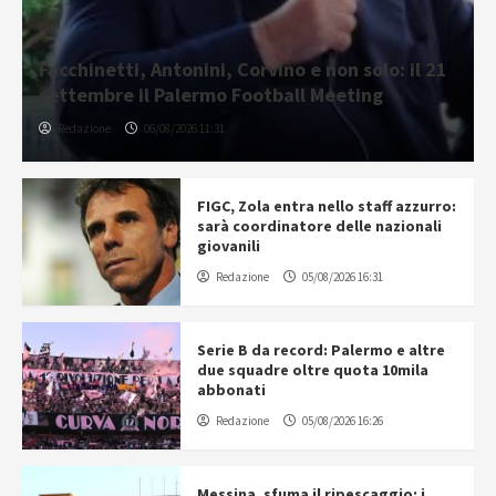
Facchinetti, Antonini, Corvino e non solo: il 21
settembre il Palermo Football Meeting
Redazione
06/08/2026 11:31
FIGC, Zola entra nello staff azzurro:
sarà coordinatore delle nazionali
giovanili
Redazione
05/08/2026 16:31
Serie B da record: Palermo e altre
due squadre oltre quota 10mila
abbonati
Redazione
05/08/2026 16:26
Messina, sfuma il ripescaggio: i